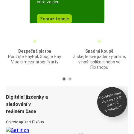
cest za den
Zobrazit spoje
Bezpečná platba
Snadná koupě
Použijte PayPal, Google Pay,
Získejte své jízdenky online,
Visa a mezinárodní karty
v naší aplikaci nebo ve
Flixshopu
Důvěřuje ná
m
Digitální jízdenky a
více než 500
milionů
sledování v
cestujících
reálném čase
Objevte aplikaci FlixBus