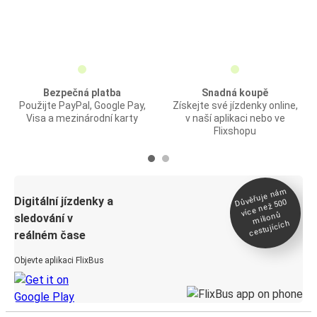
Bezpečná platba
Snadná koupě
Použijte PayPal, Google Pay,
Získejte své jízdenky online,
Visa a mezinárodní karty
v naší aplikaci nebo ve
Flixshopu
Důvěřuje ná
m
Digitální jízdenky a
více než 500
milionů
sledování v
cestujících
reálném čase
Objevte aplikaci FlixBus