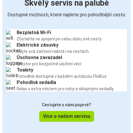
Skvělý servis na palubě
Dostupné možnosti, které najdete pro pohodlnější cestu:
Bezplatná Wi-Fi
Zůstaňte ve spojení po celou dobu své cesty
Elektrické zásuvky
Mějte svá zařízení nabitá i na cestách
Úschovna zavazadel
Prostor pro bezpečné uložení věcí
Toalety
Pohodlně dostupné v každém autobusu FlixBus
Pohodlná sedadla
Relax s extra místem pro nohy a sklopnými sedadly
Cestujete s námi poprvé?
Více o našem servisu