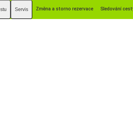
Změna a storno rezervace
Sledování cest
estu
Servis