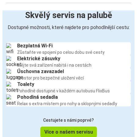
Skvělý servis na palubě
Dostupné možnosti, které najdete pro pohodlnější cestu:
Bezplatná Wi-Fi
Zůstaňte ve spojení po celou dobu své cesty
Elektrické zásuvky
Mějte svá zařízení nabitá i na cestách
Úschovna zavazadel
Prostor pro bezpečné uložení věcí
Toalety
Pohodlně dostupné v každém autobusu FlixBus
Pohodlná sedadla
Relax s extra místem pro nohy a sklopnými sedadly
Cestujete s námi poprvé?
Více o našem servisu