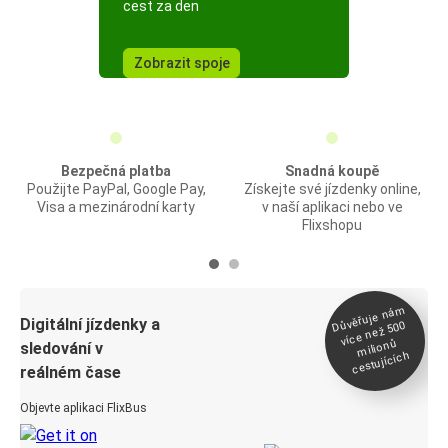
cest za den
Zobrazit spoje
Bezpečná platba
Snadná koupě
Použijte PayPal, Google Pay,
Získejte své jízdenky online,
Visa a mezinárodní karty
v naší aplikaci nebo ve
Flixshopu
Důvěřuje ná
m
Digitální jízdenky a
více než 500
milionů
sledování v
cestujících
reálném čase
Objevte aplikaci FlixBus