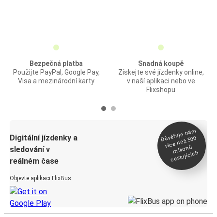
Bezpečná platba
Snadná koupě
Použijte PayPal, Google Pay,
Získejte své jízdenky online,
Visa a mezinárodní karty
v naší aplikaci nebo ve
Flixshopu
Důvěřuje ná
m
Digitální jízdenky a
více než 500
milionů
sledování v
cestujících
reálném čase
Objevte aplikaci FlixBus