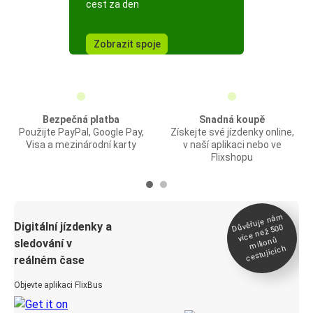
cest za den
Zobrazit spoje
Bezpečná platba
Snadná koupě
Použijte PayPal, Google Pay,
Získejte své jízdenky online,
Visa a mezinárodní karty
v naší aplikaci nebo ve
Flixshopu
Důvěřuje ná
m
Digitální jízdenky a
více než 500
milionů
sledování v
cestujících
reálném čase
Objevte aplikaci FlixBus