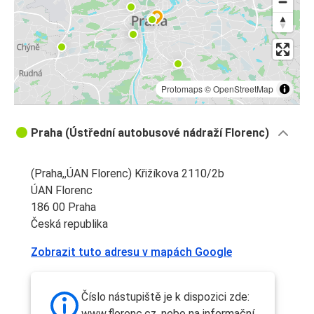
Protomaps
©
OpenStreetMap
Praha (Ústřední autobusové nádraží Florenc)
(Praha,,ÚAN Florenc) Křižíkova 2110/2b
ÚAN Florenc
186 00 Praha
Česká republika
Zobrazit tuto adresu v mapách Google
Číslo nástupiště je k dispozici zde:
www.florenc.cz, nebo na informační