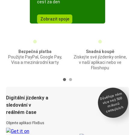
cest za den
Zobrazit spoje
Bezpečná platba
Snadná koupě
Použijte PayPal, Google Pay,
Získejte své jízdenky online,
Visa a mezinárodní karty
v naší aplikaci nebo ve
Flixshopu
Důvěřuje ná
m
Digitální jízdenky a
více než 500
milionů
sledování v
cestujících
reálném čase
Objevte aplikaci FlixBus