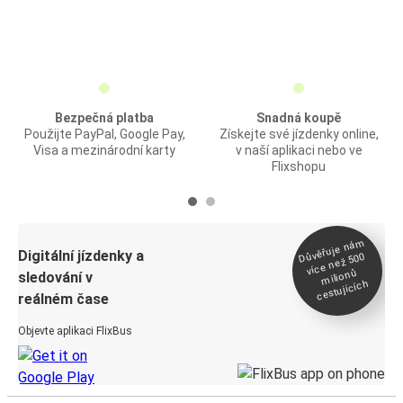
Bezpečná platba
Snadná koupě
Použijte PayPal, Google Pay,
Získejte své jízdenky online,
Visa a mezinárodní karty
v naší aplikaci nebo ve
Flixshopu
Důvěřuje ná
m
Digitální jízdenky a
více než 500
milionů
sledování v
cestujících
reálném čase
Objevte aplikaci FlixBus