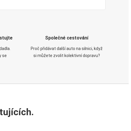
stujte
Společné cestování
dadla.
Proč přidávat další auto na silnici, když
y se
si můžete zvolit kolektivní dopravu?
ujících.