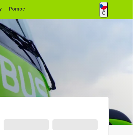
y
Pomoc
Č