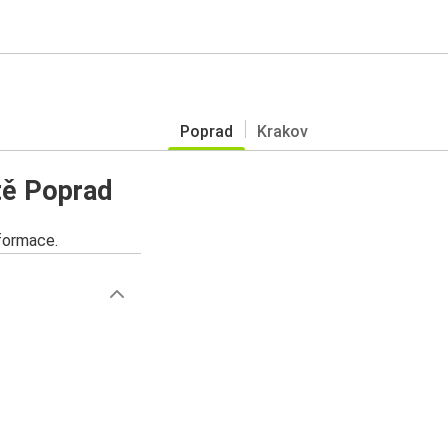
Poprad
Krakov
tě Poprad
nformace.