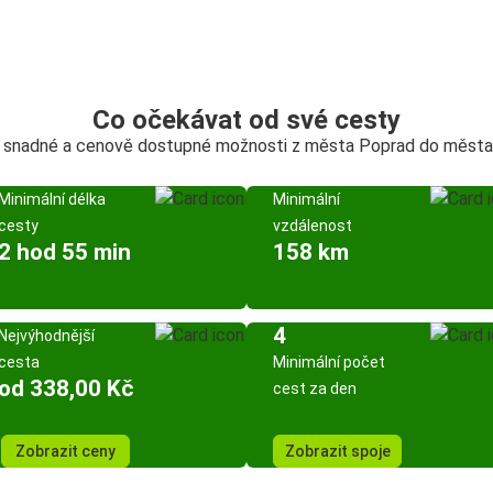
Co očekávat od své cesty
, snadné a cenově dostupné možnosti z města Poprad do města
Minimální délka
Minimální
cesty
vzdálenost
2 hod 55 min
158 km
4
Nejvýhodnější
cesta
Minimální počet
od 338,00 Kč
cest za den
Zobrazit ceny
Zobrazit spoje