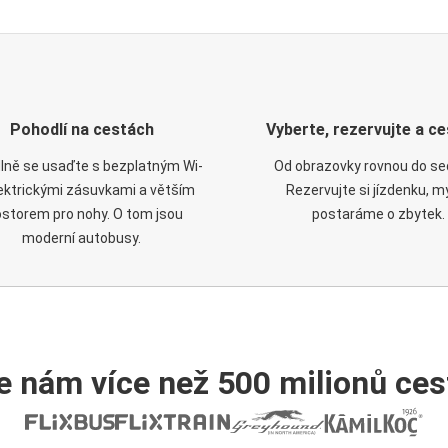
Pohodlí na cestách
Vyberte, rezervujte a ce
lně se usaďte s bezplatným Wi-
Od obrazovky rovnou do se
elektrickými zásuvkami a větším
Rezervujte si jízdenku, m
ostorem pro nohy. O tom jsou
postaráme o zbytek.
moderní autobusy.
e nám více než 500 milionů cest