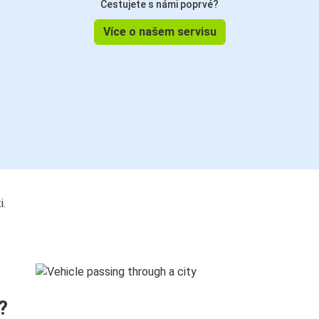
Cestujete s námi poprvé?
Více o našem servisu
i.
?