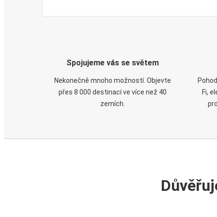
Spojujeme vás se světem
Nekonečně mnoho možností. Objevte
Pohod
přes 8 000 destinací ve více než 40
Fi, 
zemích.
pr
Důvěřuj