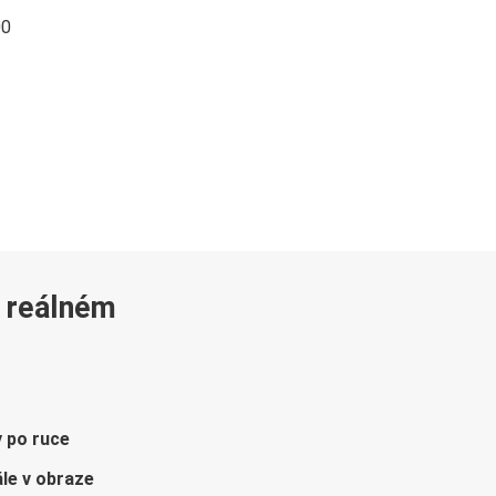
00
v reálném
y po ruce
le v obraze