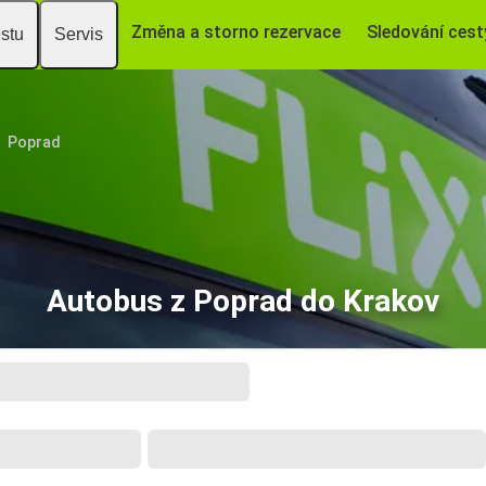
Změna a storno rezervace
Sledování cest
estu
Servis
Poprad
Autobus z Poprad do Krakov