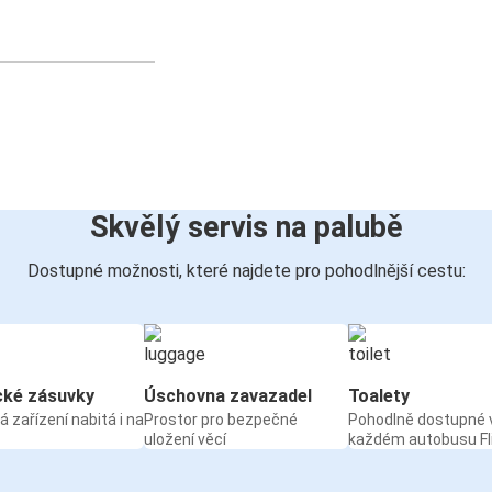
Skvělý servis na palubě
Dostupné možnosti, které najdete pro pohodlnější cestu:
cké zásuvky
Úschovna zavazadel
Toalety
á zařízení nabitá i na
Prostor pro bezpečné
Pohodlně dostupné 
uložení věcí
každém autobusu Fl