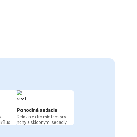
Pohodlná sedadla
v
Relax s extra místem pro
ixBus
nohy a sklopnými sedadly