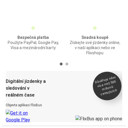
Bezpečná platba
Snadná koupě
Použijte PayPal, Google Pay,
Získejte své jízdenky online,
Visa a mezinárodní karty
v naší aplikaci nebo ve
Flixshopu
Důvěřuje ná
m
Digitální jízdenky a
více než 500
milionů
sledování v
cestujících
reálném čase
Objevte aplikaci FlixBus