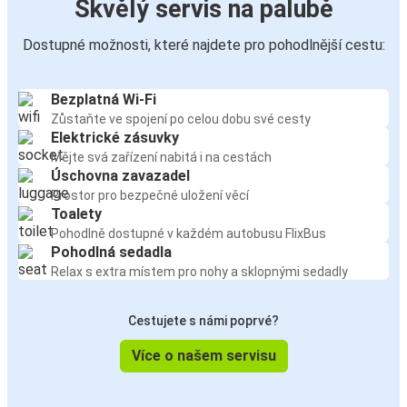
Skvělý servis na palubě
Dostupné možnosti, které najdete pro pohodlnější cestu:
Bezplatná Wi-Fi
Zůstaňte ve spojení po celou dobu své cesty
Elektrické zásuvky
Mějte svá zařízení nabitá i na cestách
Úschovna zavazadel
Prostor pro bezpečné uložení věcí
Toalety
Pohodlně dostupné v každém autobusu FlixBus
Pohodlná sedadla
Relax s extra místem pro nohy a sklopnými sedadly
Cestujete s námi poprvé?
Více o našem servisu