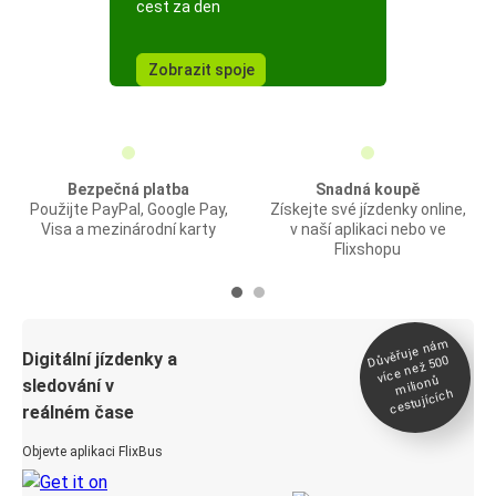
cest za den
Zobrazit spoje
Bezpečná platba
Snadná koupě
Použijte PayPal, Google Pay,
Získejte své jízdenky online,
Visa a mezinárodní karty
v naší aplikaci nebo ve
Flixshopu
Důvěřuje ná
m
Digitální jízdenky a
více než 500
milionů
sledování v
cestujících
reálném čase
Objevte aplikaci FlixBus