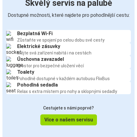
Skvělý servis na palubě
Dostupné možnosti, které najdete pro pohodlnější cestu:
Bezplatná Wi-Fi
Zůstaňte ve spojení po celou dobu své cesty
Elektrické zásuvky
Mějte svá zařízení nabitá i na cestách
Úschovna zavazadel
Prostor pro bezpečné uložení věcí
Toalety
Pohodlně dostupné v každém autobusu FlixBus
Pohodlná sedadla
Relax s extra místem pro nohy a sklopnými sedadly
Cestujete s námi poprvé?
Více o našem servisu