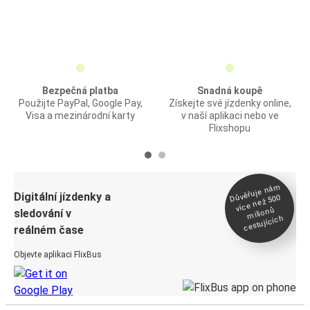
Bezpečná platba
Snadná koupě
Použijte PayPal, Google Pay,
Získejte své jízdenky online,
Visa a mezinárodní karty
v naší aplikaci nebo ve
Flixshopu
Důvěřuje ná
m
Digitální jízdenky a
více než 500
milionů
sledování v
cestujících
reálném čase
Objevte aplikaci FlixBus