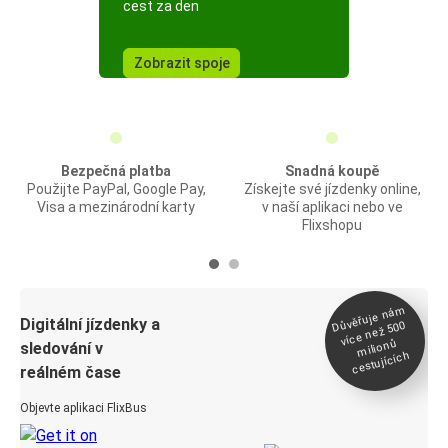
cest za den
Zobrazit spoje
Bezpečná platba
Snadná koupě
Použijte PayPal, Google Pay,
Získejte své jízdenky online,
Visa a mezinárodní karty
v naší aplikaci nebo ve
Flixshopu
Důvěřuje ná
m
Digitální jízdenky a
více než 500
milionů
sledování v
cestujících
reálném čase
Objevte aplikaci FlixBus