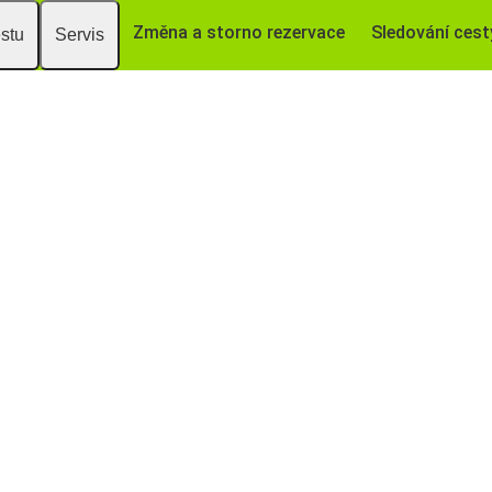
Změna a storno rezervace
Sledování cest
estu
Servis