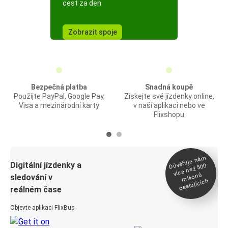
cest za den
Zobrazit spoje
Bezpečná platba
Snadná koupě
Použijte PayPal, Google Pay,
Získejte své jízdenky online,
Visa a mezinárodní karty
v naší aplikaci nebo ve
Flixshopu
Důvěřuje ná
m
Digitální jízdenky a
více než 500
milionů
sledování v
cestujících
reálném čase
Objevte aplikaci FlixBus