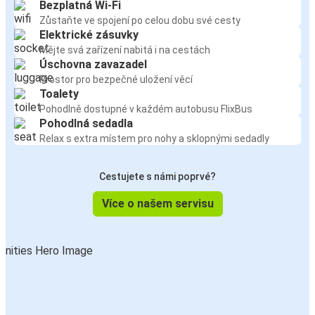
Bezplatná Wi-Fi
Zůstaňte ve spojení po celou dobu své cesty
Elektrické zásuvky
Mějte svá zařízení nabitá i na cestách
Úschovna zavazadel
Prostor pro bezpečné uložení věcí
Toalety
Pohodlně dostupné v každém autobusu FlixBus
Pohodlná sedadla
Relax s extra místem pro nohy a sklopnými sedadly
Cestujete s námi poprvé?
Více o našem servisu