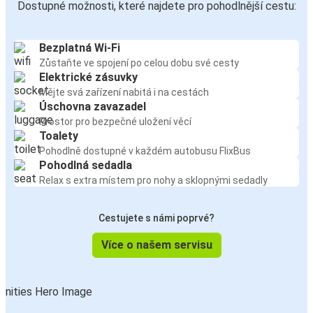
Dostupné možnosti, které najdete pro pohodlnější cestu:
Bezplatná Wi-Fi
Zůstaňte ve spojení po celou dobu své cesty
Elektrické zásuvky
Mějte svá zařízení nabitá i na cestách
Úschovna zavazadel
Prostor pro bezpečné uložení věcí
Toalety
Pohodlně dostupné v každém autobusu FlixBus
Pohodlná sedadla
Relax s extra místem pro nohy a sklopnými sedadly
Cestujete s námi poprvé?
Více o našem servisu