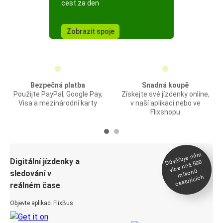
cest za den
Zobrazit spoje
Bezpečná platba
Snadná koupě
Použijte PayPal, Google Pay,
Získejte své jízdenky online,
Visa a mezinárodní karty
v naší aplikaci nebo ve
Flixshopu
Důvěřuje ná
m
Digitální jízdenky a
více než 500
milionů
sledování v
cestujících
reálném čase
Objevte aplikaci FlixBus