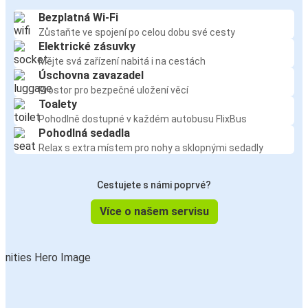
Bezplatná Wi-Fi
Zůstaňte ve spojení po celou dobu své cesty
Elektrické zásuvky
Mějte svá zařízení nabitá i na cestách
Úschovna zavazadel
Prostor pro bezpečné uložení věcí
Toalety
Pohodlně dostupné v každém autobusu FlixBus
Pohodlná sedadla
Relax s extra místem pro nohy a sklopnými sedadly
Cestujete s námi poprvé?
Více o našem servisu