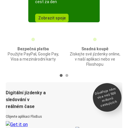
cest za den
Zobrazit spoje
Bezpečná platba
Snadná koupě
Použijte PayPal, Google Pay,
Získejte své jízdenky online,
Visa a mezinárodní karty
v naší aplikaci nebo ve
Flixshopu
Důvěřuje ná
m
Digitální jízdenky a
více než 500
milionů
sledování v
cestujících
reálném čase
Objevte aplikaci FlixBus