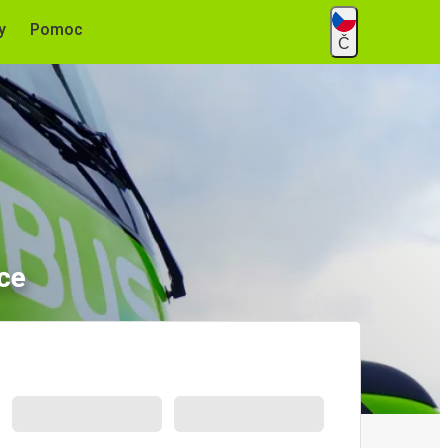
y
Pomoc
Č
ce