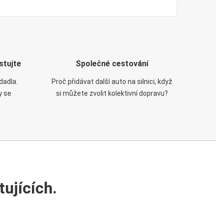
stujte
Společné cestování
dadla.
Proč přidávat další auto na silnici, když
y se
si můžete zvolit kolektivní dopravu?
ujících.