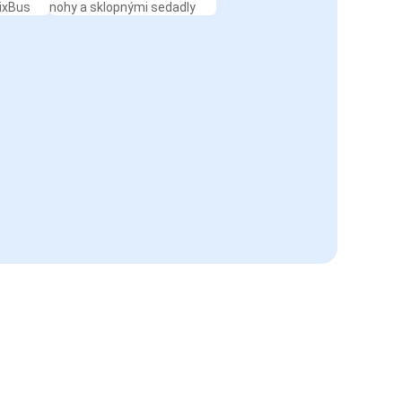
ixBus
nohy a sklopnými sedadly