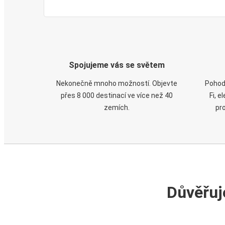
Spojujeme vás se světem
Nekonečně mnoho možností. Objevte
Pohod
přes 8 000 destinací ve více než 40
Fi, 
zemích.
pr
Důvěřuj