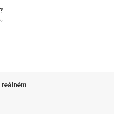
?
00
v reálném