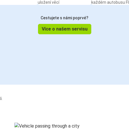
uložení věcí
každém autobusu Fl
Cestujete s námi poprvé?
Více o našem servisu
i.