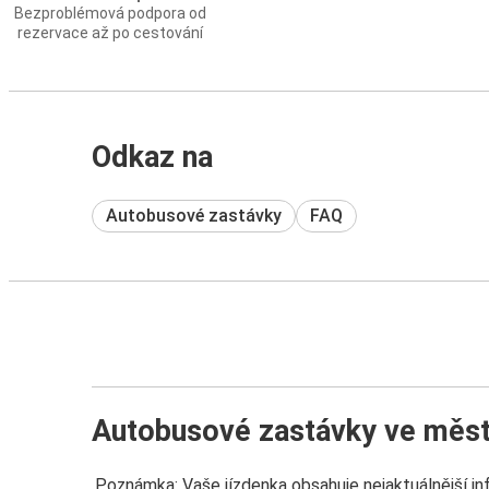
Bezproblémová podpora od
rezervace až po cestování
Odkaz na
Autobusové zastávky
FAQ
Autobusové zastávky ve měs
Poznámka: Vaše jízdenka obsahuje nejaktuálnější i