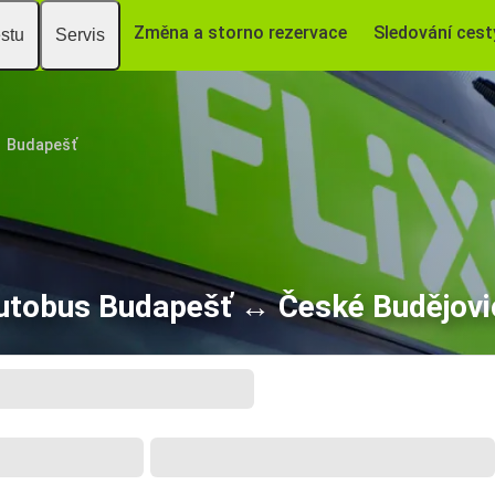
Změna a storno rezervace
Sledování cest
estu
Servis
Budapešť
utobus Budapešť ↔ České Budějovi