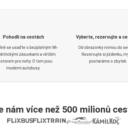
Pohodlí na cestách
Vyberte, rezervujte a ce
lně se usaďte s bezplatným Wi-
Od obrazovky rovnou do se
elektrickými zásuvkami a větším
Rezervujte si jízdenku, m
ostorem pro nohy. O tom jsou
postaráme o zbytek.
moderní autobusy.
e nám více než 500 milionů cest