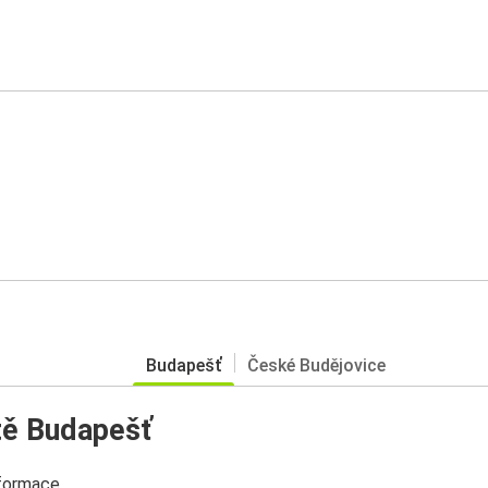
Budapešť
České Budějovice
tě Budapešť
nformace.