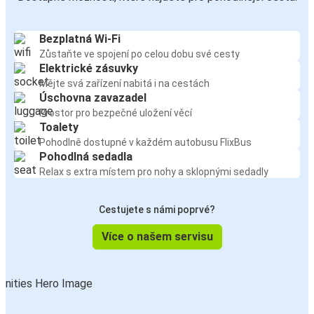
Bezplatná Wi-Fi
Zůstaňte ve spojení po celou dobu své cesty
Elektrické zásuvky
Mějte svá zařízení nabitá i na cestách
Úschovna zavazadel
Prostor pro bezpečné uložení věcí
Toalety
Pohodlně dostupné v každém autobusu FlixBus
Pohodlná sedadla
Relax s extra místem pro nohy a sklopnými sedadly
Cestujete s námi poprvé?
Více o našem servisu