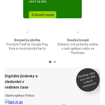
cest za den
Zobrazit spoje
Bezpečná platba
Snadná koupě
Použijte PayPal, Google Pay,
Získejte své jízdenky online,
Visa a mezinárodní karty
v naší aplikaci nebo ve
Flixshopu
Důvěřuje ná
m
Digitální jízdenky a
více než 500
milionů
sledování v
cestujících
reálném čase
Objevte aplikaci FlixBus