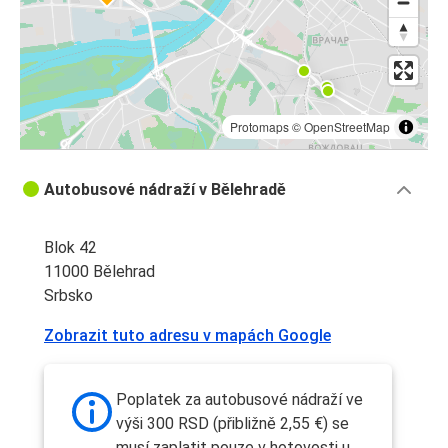
Protomaps
©
OpenStreetMap
Autobusové nádraží v Bělehradě
Blok 42
11000 Bělehrad
Srbsko
Zobrazit tuto adresu v mapách Google
Poplatek za autobusové nádraží ve
výši 300 RSD (přibližně 2,55 €) se
musí zaplatit pouze v hotovosti u