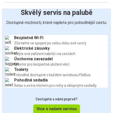
Skvělý servis na palubě
Dostupné možnosti, které najdete pro pohodlnější cestu:
Bezplatná Wi-Fi
Zůstaňte ve spojení po celou dobu své cesty
Elektrické zásuvky
Mějte svá zařízení nabitá i na cestách
Úschovna zavazadel
Prostor pro bezpečné uložení věcí
Toalety
Pohodlně dostupné v každém autobusu FlixBus
Pohodlná sedadla
Relax s extra místem pro nohy a sklopnými sedadly
Cestujete s námi poprvé?
Více o našem servisu