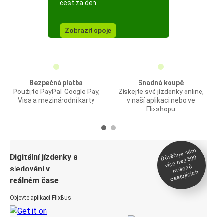
cest za den
Zobrazit spoje
Bezpečná platba
Snadná koupě
Použijte PayPal, Google Pay,
Získejte své jízdenky online,
Visa a mezinárodní karty
v naší aplikaci nebo ve
Flixshopu
Důvěřuje ná
m
Digitální jízdenky a
více než 500
milionů
sledování v
cestujících
reálném čase
Objevte aplikaci FlixBus