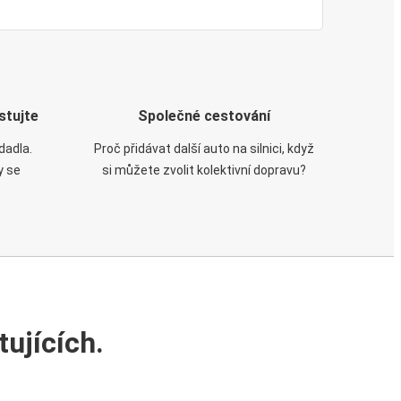
stujte
Společné cestování
dadla.
Proč přidávat další auto na silnici, když
y se
si můžete zvolit kolektivní dopravu?
ujících.