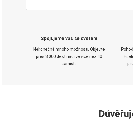
Spojujeme vás se světem
Nekonečně mnoho možností. Objevte
Pohod
přes 8 000 destinací ve více než 40
Fi, 
zemích.
pr
Důvěřuj