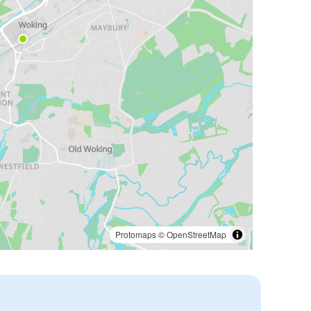
Protomaps
©
OpenStreetMap