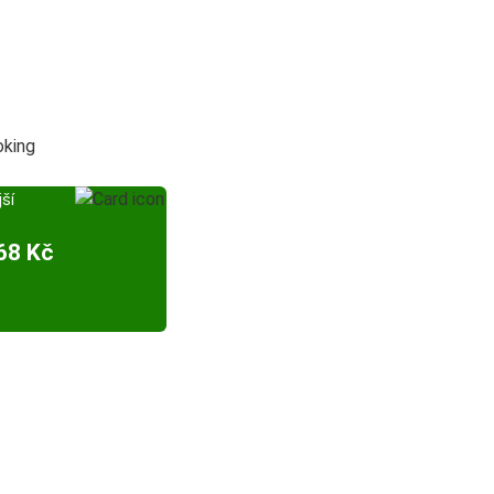
oking
ší
68 Kč