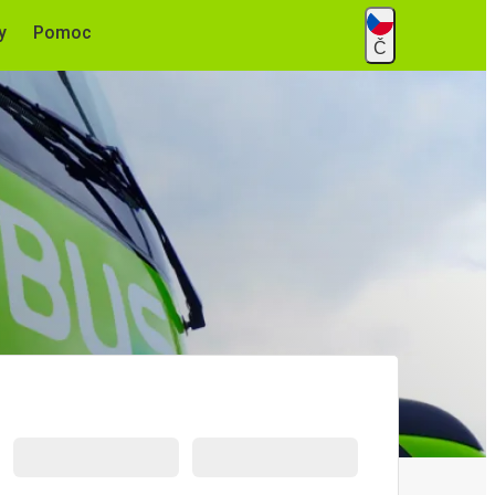
y
Pomoc
Č