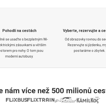
Pohodlí na cestách
Vyberte, rezervujte a ce
lně se usaďte s bezplatným Wi-
Od obrazovky rovnou do se
elektrickými zásuvkami a větším
Rezervujte si jízdenku, m
ostorem pro nohy. O tom jsou
postaráme o zbytek.
moderní autobusy.
e nám více než 500 milionů cest