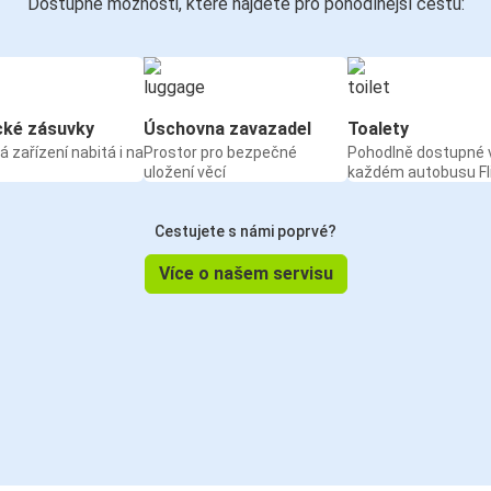
Dostupné možnosti, které najdete pro pohodlnější cestu:
cké zásuvky
Úschovna zavazadel
Toalety
á zařízení nabitá i na
Prostor pro bezpečné
Pohodlně dostupné 
uložení věcí
každém autobusu Fl
Cestujete s námi poprvé?
Více o našem servisu