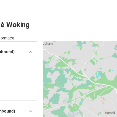
tě Woking
nformace.
hbound)
hbound)