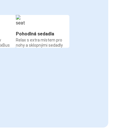
Pohodlná sedadla
v
Relax s extra místem pro
ixBus
nohy a sklopnými sedadly