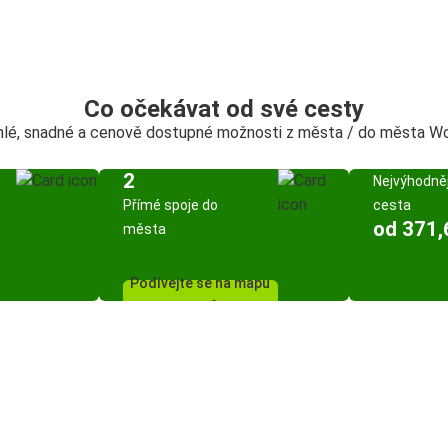
Co očekávat od své cesty
lé, snadné a cenově dostupné možnosti z města / do města W
2
Nejvýhodněj
Přímé spoje do
cesta
od 371,
města
Podívejte se na mapu
spojů