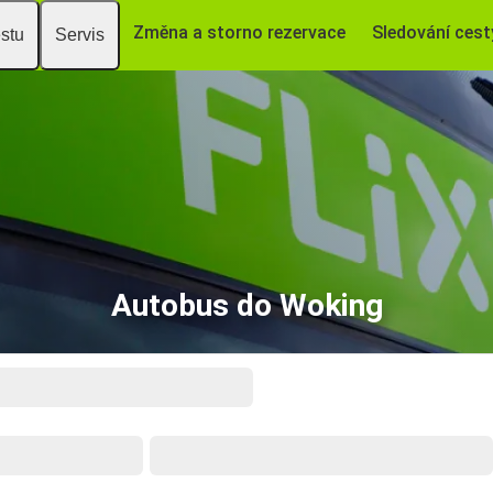
Změna a storno rezervace
Sledování cest
estu
Servis
Autobus do Woking