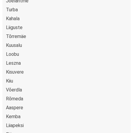
Jõelähtme
zastávky.
Turba
Kahala
Liiguste
Tõrremäe
Kuusalu
Loobu
Leszna
Kisuvere
Kiiu
Võerdla
Rõmeda
Aaspere
Kemba
Liiapeksi