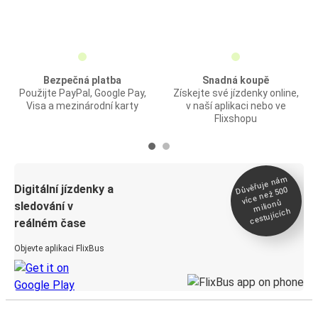
Bezpečná platba
Snadná koupě
Použijte PayPal, Google Pay,
Získejte své jízdenky online,
Visa a mezinárodní karty
v naší aplikaci nebo ve
Flixshopu
Důvěřuje ná
m
Digitální jízdenky a
více než 500
milionů
sledování v
cestujících
reálném čase
Objevte aplikaci FlixBus