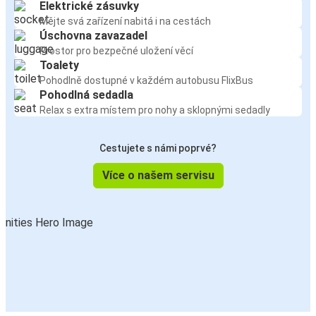
Elektrické zásuvky
Mějte svá zařízení nabitá i na cestách
Úschovna zavazadel
Prostor pro bezpečné uložení věcí
Toalety
Pohodlně dostupné v každém autobusu FlixBus
Pohodlná sedadla
Relax s extra místem pro nohy a sklopnými sedadly
Cestujete s námi poprvé?
Více o našem servisu