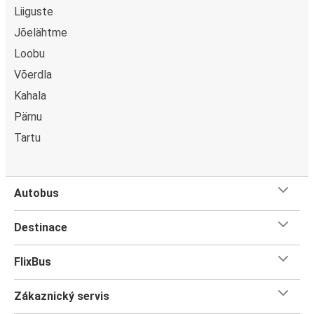
Liiguste
Jõelähtme
Loobu
Võerdla
Kahala
Pärnu
Tartu
Autobus
Destinace
FlixBus
Zákaznický servis