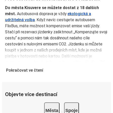
Do města Kisuvere se můžete dostat z 18 dalších
měst.
Autobusová doprava je vždy
ekologická a
udržitelná volba
. Když navíc cestujete autobusem
FlixBus, máte možnost kompenzovat emise vaší jízdy.
Stačí při rezervaci jízdenky zašktrnout „Kompenzujte svoji
cestu“ a pomoci nám tak dosáhnout našeho cíle
cestování s nulovými emisemi CO2. Jízdenku si můžete
koupit v jednom z našich prodejních míst, kde je možná
platba v hotovosti nebo kartou. Další možností je
rezervace na webové stránce nebo v aplikaci FlixBus. Zde
máte možnost bezpečné platby kreditní kartou, přes
Pokračovat ve čtení
PayPal, Google Pay a Apple Pay. Pak už stačí jen zabalit
kufry, nastoupit do autobusu a užít si jízdu!
Oblíbené spoje do města Kisuvere
Objevte více destinací
Ať jste kdekoli v zemi Estonsko, je snadné se dostat
to města Kisuvere: 18měst je spojených s městem
Města
Spoje
Kisuvere
, a FlixBus vás vždy rád přivítá na palubě. Hledáte