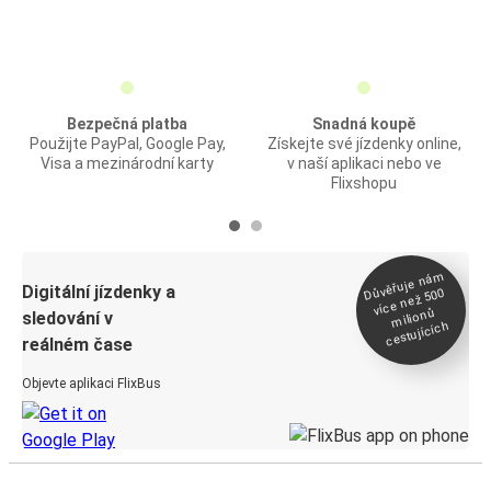
Bezpečná platba
Snadná koupě
Použijte PayPal, Google Pay,
Získejte své jízdenky online,
Visa a mezinárodní karty
v naší aplikaci nebo ve
Flixshopu
Důvěřuje ná
m
Digitální jízdenky a
více než 500
milionů
sledování v
cestujících
reálném čase
Objevte aplikaci FlixBus