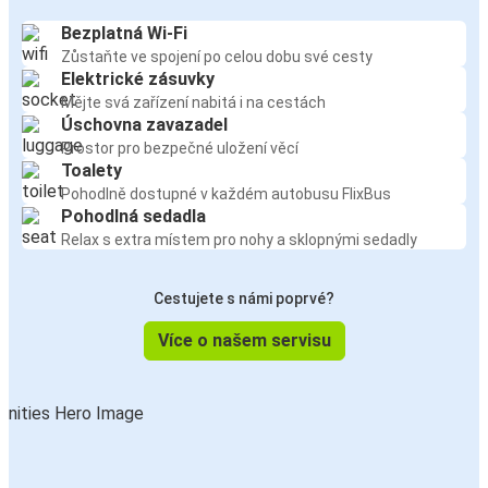
Bezplatná Wi-Fi
Zůstaňte ve spojení po celou dobu své cesty
Elektrické zásuvky
Mějte svá zařízení nabitá i na cestách
Úschovna zavazadel
Prostor pro bezpečné uložení věcí
Toalety
Pohodlně dostupné v každém autobusu FlixBus
Pohodlná sedadla
Relax s extra místem pro nohy a sklopnými sedadly
Cestujete s námi poprvé?
Více o našem servisu