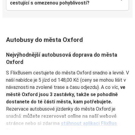
cestující s omezenou pohyblivostí?
Autobusy do města Oxford
Nejvýhodnější autobusová doprava do města
Oxford
S FlixBusem cestujete do města Oxford snadno a levně. V
naší nabídce je 5 jízd od 148,00 Kč (ceny se mohou lišit v
návaznosti na zvolené trase a času odjezdu). A co víc,
ve
městě Oxford jsou 3 zastávky, takže se pohodlně
dostanete do té části města, kam potřebujete.
Rezervace autobusové jízdenky do města Oxford je
snadná:
můžete rezervovat online na naší webové
stránce nebo si zdarma
stáhnout aplikaci FlixBus
.
Další možnosti, jak si koupit jízdenku, jsou v jednom z