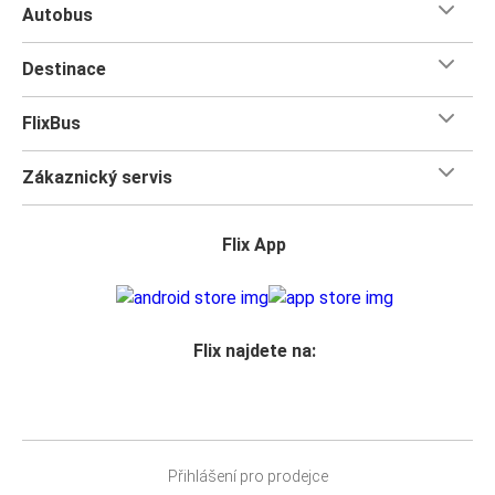
můžete zajistit místo vedle sebe a vychutnat si nerušeně
Autobus
svou jízdu. Přemýšlíte,
kolik si s sebou můžete zabalit
na
cestu? V každé jízdence je zahrnuto jedno příruční a jedno
Destinace
cestovní zavazadlo, takže při balení nemusíte dělat žádné
kompromisy. Pohodlně se usaďte a využijte naše služby v
FlixBus
autobuse FlixBus – bezplatné připojení k Wi-Fi, zásuvky a
samozřejmě toaletu.
Zákaznický servis
Flix App
Flix najdete na:
Přihlášení pro prodejce