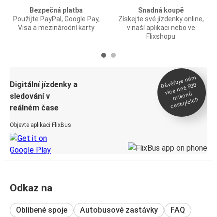
Bezpečná platba
Snadná koupě
Použijte PayPal, Google Pay,
Získejte své jízdenky online,
Visa a mezinárodní karty
v naší aplikaci nebo ve
Flixshopu
Důvěřuje ná
m
Digitální jízdenky a
více než 500
milionů
sledování v
cestujících
reálném čase
Objevte aplikaci FlixBus
Odkaz na
Oblíbené spoje
Autobusové zastávky
FAQ