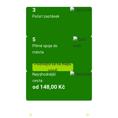
3
Počet zastávek
5
Přímé spoje do
města
Podívejte se na mapu
spojů
Nejvýhodnější
cesta
od 148,00 Kč