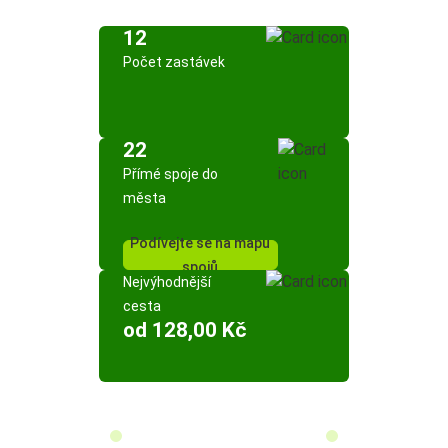
12
Počet zastávek
22
Přímé spoje do
města
Podívejte se na mapu
spojů
Nejvýhodnější
cesta
od 128,00 Kč