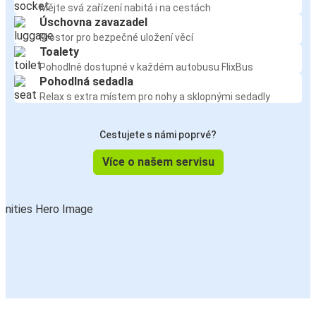
Mějte svá zařízení nabitá i na cestách
Úschovna zavazadel
Prostor pro bezpečné uložení věcí
Toalety
Pohodlně dostupné v každém autobusu FlixBus
Pohodlná sedadla
Relax s extra místem pro nohy a sklopnými sedadly
Cestujete s námi poprvé?
Více o našem servisu