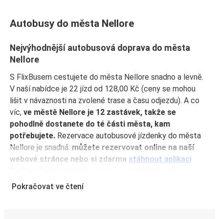
Autobusy do města Nellore
Nejvýhodnější autobusová doprava do města
Nellore
S FlixBusem cestujete do města Nellore snadno a levně.
V naší nabídce je 22 jízd od 128,00 Kč (ceny se mohou
lišit v návaznosti na zvolené trase a času odjezdu). A co
víc,
ve městě Nellore je 12 zastávek, takže se
pohodlně dostanete do té části města, kam
potřebujete.
Rezervace autobusové jízdenky do města
Nellore je snadná:
můžete rezervovat online na naší
webové stránce nebo si zdarma
stáhnout aplikaci
FlixBus
. Další možnosti, jak si koupit jízdenku, jsou v
jednom z našich prodejních míst nebo přímo před
Pokračovat ve čtení
odjezdem u řidiče autobusu. Zde máte možnost platit
také v hotovosti. Koupě jízdenky předem skrze aplikaci
vám na druhou stranu zajistí ty nejvýhodnější ceny a navíc