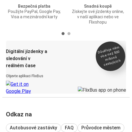
Bezpečná platba
Snadná koupě
Použijte PayPal, Google Pay,
Získejte své jízdenky online,
Visa a mezinárodní karty
v naší aplikaci nebo ve
Flixshopu
Důvěřuje ná
m
Digitální jízdenky a
více než 500
milionů
sledování v
cestujících
reálném čase
Objevte aplikaci FlixBus
Odkaz na
Autobusové zastávky
FAQ
Průvodce městem