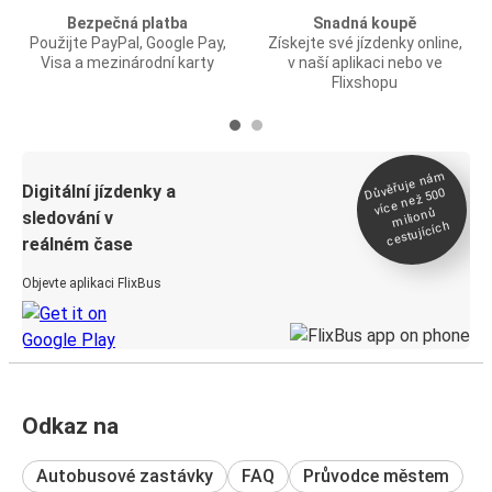
Bezpečná platba
Snadná koupě
Použijte PayPal, Google Pay,
Získejte své jízdenky online,
Visa a mezinárodní karty
v naší aplikaci nebo ve
Flixshopu
Důvěřuje ná
m
Digitální jízdenky a
více než 500
milionů
sledování v
cestujících
reálném čase
Objevte aplikaci FlixBus
Odkaz na
Autobusové zastávky
FAQ
Průvodce městem