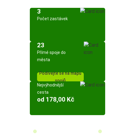
3
Počet zastávek
23
Přímé spoje do
města
Podívejte se na mapu
spojů
Nejvýhodnější
cesta
od 178,00 Kč