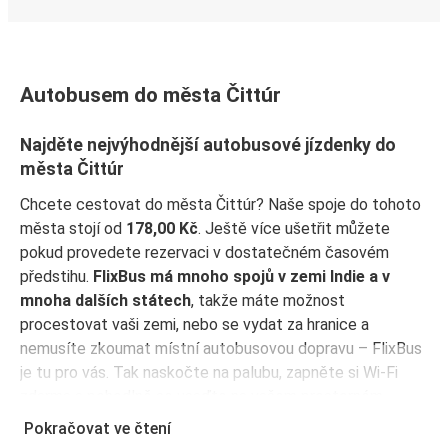
Autobusem do města Čittúr
Najděte nejvýhodnější autobusové jízdenky do
města Čittúr
Chcete cestovat do města Čittúr? Naše spoje do tohoto
města stojí od
178,00 Kč
. Ještě více ušetřit můžete
pokud provedete rezervaci v dostatečném časovém
předstihu.
FlixBus má mnoho spojů v zemi Indie a v
mnoha dalších státech
, takže máte možnost
procestovat vaši zemi, nebo se vydat za hranice a
nemusíte zkoumat místní autobusovou dopravu – FlixBus
je tu pro vás. Tak naskočte na palubu, zapněte si Wi-Fi
zdarma a pohodlně se usaďte na vašem prostorném
sedadle! Koupit si jízdenku je tak snadné, ať si vyberete
Pokračovat ve čtení
jakoukoli metodu. Rezervujte online, v prodejním místě