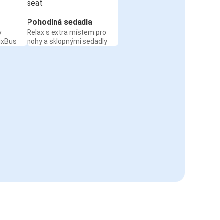
Pohodlná sedadla
v
Relax s extra místem pro
ixBus
nohy a sklopnými sedadly