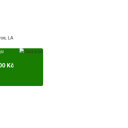
roe, LA
ší
00 Kč