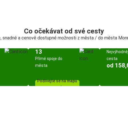
Co očekávat od své cesty
, snadné a cenově dostupné možnosti z města / do města Mon
13
Nejvýhodněj
Přímé spoje do
cesta
od 158,
města
Podívejte se na mapu
spojů