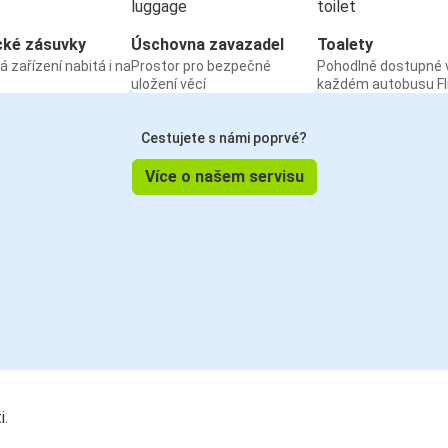
cké zásuvky
Úschovna zavazadel
Toalety
á zařízení nabitá i na
Prostor pro bezpečné
Pohodlně dostupné 
uložení věcí
každém autobusu Fl
Cestujete s námi poprvé?
Více o našem servisu
i.