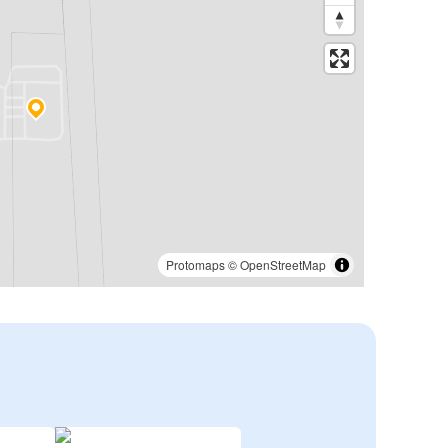
Protomaps
©
OpenStreetMap