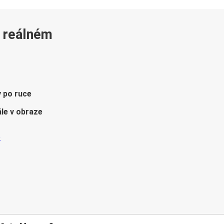
v reálném
y po ruce
le v obraze