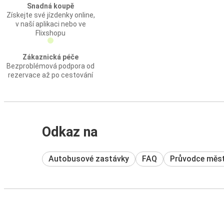
Snadná koupě
Získejte své jízdenky online,
v naší aplikaci nebo ve
Flixshopu
Zákaznická péče
Bezproblémová podpora od
rezervace až po cestování
Odkaz na
Autobusové zastávky
FAQ
Průvodce měs