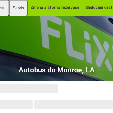
Změna a storno rezervace
Sledování cest
estu
Servis
Autobus do Monroe, LA