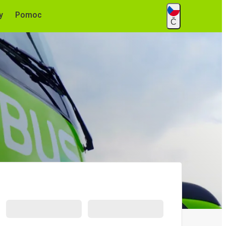
y
Pomoc
Č