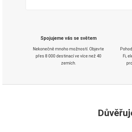
Spojujeme vás se světem
Nekonečně mnoho možností. Objevte
Pohod
přes 8 000 destinací ve více než 40
Fi, 
zemích.
pr
Důvěřuj