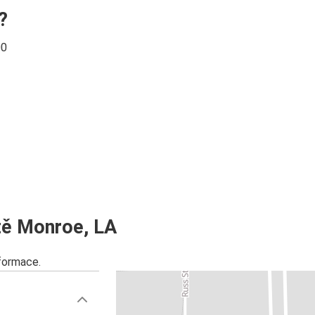
?
00
tě Monroe, LA
nformace.