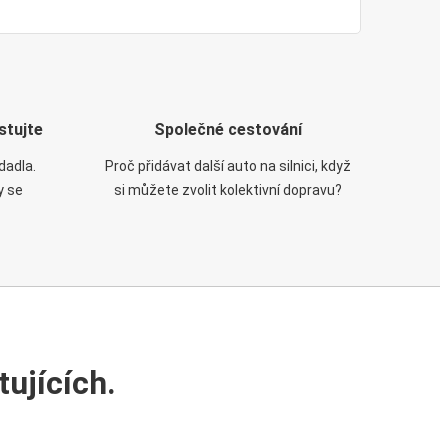
stujte
Společné cestování
dadla.
Proč přidávat další auto na silnici, když
y se
si můžete zvolit kolektivní dopravu?
ujících.