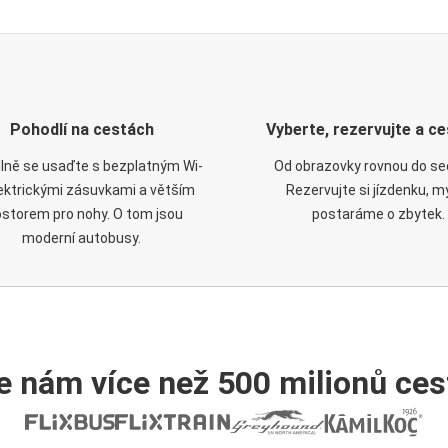
Pohodlí na cestách
Vyberte, rezervujte a ce
lně se usaďte s bezplatným Wi-
Od obrazovky rovnou do se
elektrickými zásuvkami a větším
Rezervujte si jízdenku, m
ostorem pro nohy. O tom jsou
postaráme o zbytek.
moderní autobusy.
e nám více než 500 milionů cest