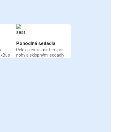
Pohodlná sedadla
v
Relax s extra místem pro
ixBus
nohy a sklopnými sedadly