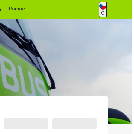
y
Pomoc
Č