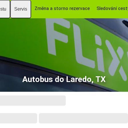
Změna a storno rezervace
Sledování cest
estu
Servis
Autobus do Laredo, TX