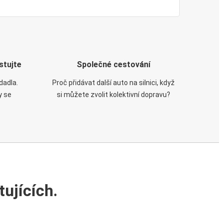
stujte
Společné cestování
dadla.
Proč přidávat další auto na silnici, když
y se
si můžete zvolit kolektivní dopravu?
ujících.