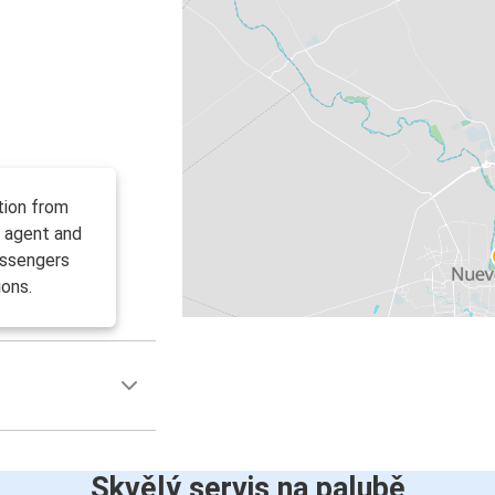
tion from
t agent and
Passengers
ions.
Skvělý servis na palubě