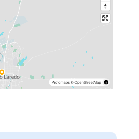
Protomaps
©
OpenStreetMap