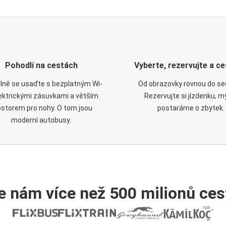
Pohodlí na cestách
Vyberte, rezervujte a ce
lně se usaďte s bezplatným Wi-
Od obrazovky rovnou do se
elektrickými zásuvkami a větším
Rezervujte si jízdenku, m
ostorem pro nohy. O tom jsou
postaráme o zbytek.
moderní autobusy.
e nám více než 500 milionů cest