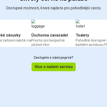
Dostupné možnosti, které najdete pro pohodlnější cestu:
cké zásuvky
Úschovna zavazadel
Toalety
á zařízení nabitá i na
Prostor pro bezpečné
Pohodlně dostupné 
uložení věcí
každém autobusu Fl
Cestujete s námi poprvé?
Více o našem servisu