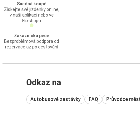
Snadná koupě
Získejte své jízdenky online,
v naší aplikaci nebo ve
Flixshopu
Zákaznická péče
Bezproblémová podpora od
rezervace až po cestování
Odkaz na
Autobusové zastávky
FAQ
Průvodce měs