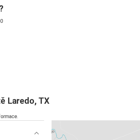
?
00
ě Laredo, TX
nformace.