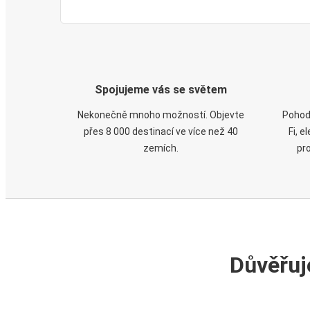
Spojujeme vás se světem
Nekonečně mnoho možností. Objevte
Pohod
přes 8 000 destinací ve více než 40
Fi, 
zemích.
pr
Důvěřuj