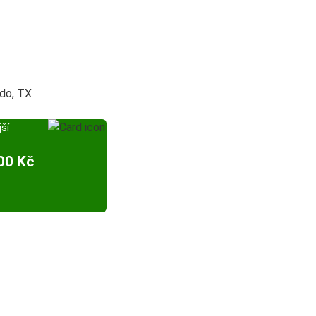
do, TX
ší
00 Kč