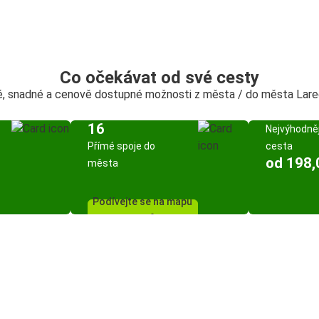
Co očekávat od své cesty
é, snadné a cenově dostupné možnosti z města / do města Lare
16
Nejvýhodněj
Přímé spoje do
cesta
od 198,
města
Podívejte se na mapu
spojů