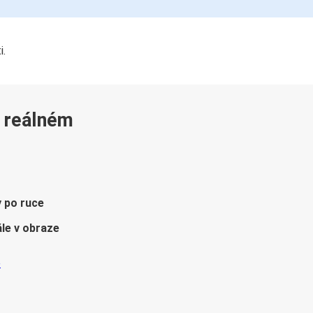
i.
v reálném
y po ruce
le v obraze