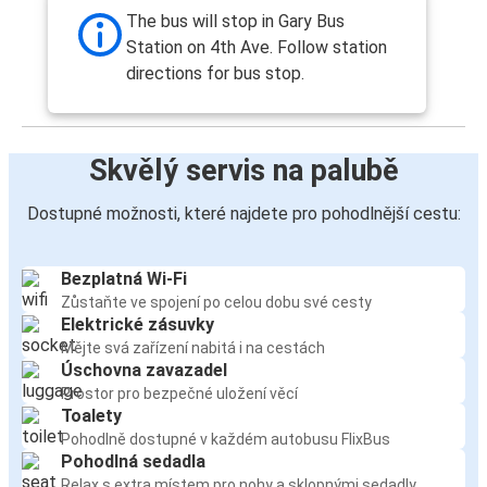
The bus will stop in Gary Bus
Station on 4th Ave. Follow station
directions for bus stop.
Skvělý servis na palubě
Dostupné možnosti, které najdete pro pohodlnější cestu:
Bezplatná Wi-Fi
Zůstaňte ve spojení po celou dobu své cesty
Elektrické zásuvky
Mějte svá zařízení nabitá i na cestách
Úschovna zavazadel
Prostor pro bezpečné uložení věcí
Toalety
Pohodlně dostupné v každém autobusu FlixBus
Pohodlná sedadla
Relax s extra místem pro nohy a sklopnými sedadly