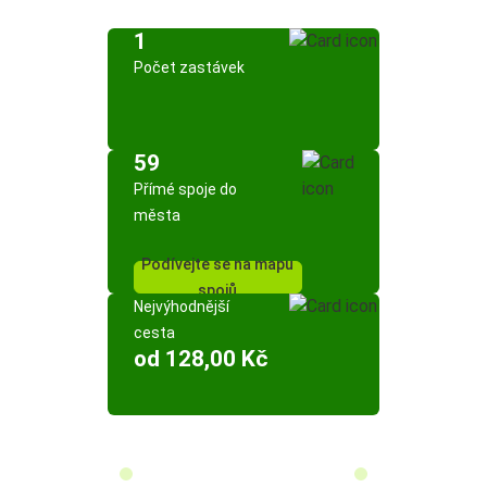
1
Počet zastávek
59
Přímé spoje do
města
Podívejte se na mapu
spojů
Nejvýhodnější
cesta
od 128,00 Kč