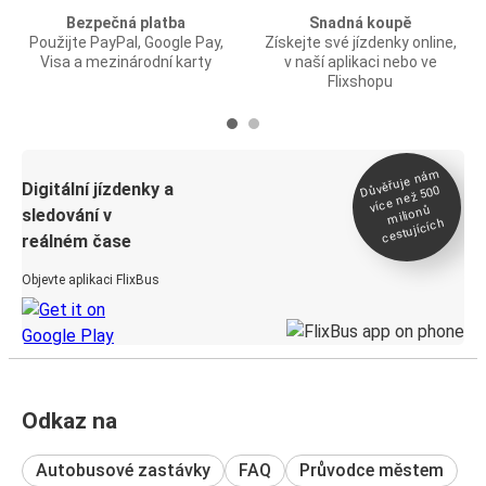
Bezpečná platba
Snadná koupě
Použijte PayPal, Google Pay,
Získejte své jízdenky online,
Visa a mezinárodní karty
v naší aplikaci nebo ve
Flixshopu
Důvěřuje ná
m
Digitální jízdenky a
více než 500
milionů
sledování v
cestujících
reálném čase
Objevte aplikaci FlixBus
Odkaz na
Autobusové zastávky
FAQ
Průvodce městem