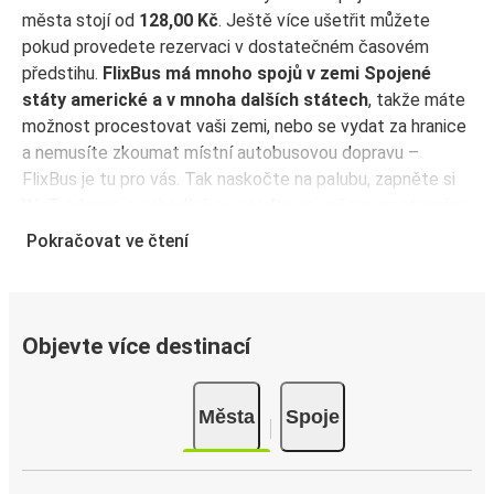
města stojí od
128,00 Kč
. Ještě více ušetřit můžete
pokud provedete rezervaci v dostatečném časovém
předstihu.
FlixBus má mnoho spojů v zemi Spojené
státy americké a v mnoha dalších státech
, takže máte
možnost procestovat vaši zemi, nebo se vydat za hranice
a nemusíte zkoumat místní autobusovou dopravu –
FlixBus je tu pro vás. Tak naskočte na palubu, zapněte si
Wi-Fi zdarma a pohodlně se usaďte na vašem prostorném
sedadle! Koupit si jízdenku je tak snadné, ať si vyberete
Pokračovat ve čtení
jakoukoli metodu. Rezervujte online, v prodejním místě
nebo přes
aplikaci FlixBus
. Aplikaci můžete použít ke
správě rezervace před odjezdem a bude také sloužit jako
vaše jízdenka – jednoduše ji ukažte řidiči při nástupu do
Objevte více destinací
autobusu. Pro nejvýhodnější ceny si rezervujte jízdenku
předem přímo v aplikaci FlixBus – čím dříve koupíte, tím
Města
Spoje
levnější bude vaše cesta!
Proč cestovat do města Gary s FlixBusem?