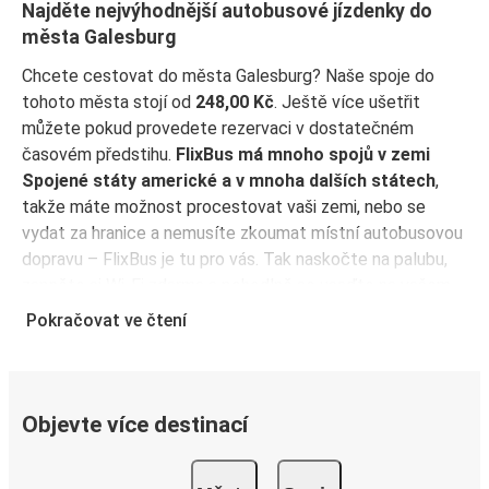
Najděte nejvýhodnější autobusové jízdenky do
města Galesburg
Chcete cestovat do města Galesburg? Naše spoje do
tohoto města stojí od
248,00 Kč
. Ještě více ušetřit
můžete pokud provedete rezervaci v dostatečném
časovém předstihu.
FlixBus má mnoho spojů v zemi
Spojené státy americké a v mnoha dalších státech
,
takže máte možnost procestovat vaši zemi, nebo se
vydat za hranice a nemusíte zkoumat místní autobusovou
dopravu – FlixBus je tu pro vás. Tak naskočte na palubu,
zapněte si Wi-Fi zdarma a pohodlně se usaďte na vašem
prostorném sedadle! Koupit si jízdenku je tak snadné, ať si
Pokračovat ve čtení
vyberete jakoukoli metodu. Rezervujte online, v prodejním
místě nebo přes
aplikaci FlixBus
. Aplikaci můžete použít
ke správě rezervace před odjezdem a bude také sloužit
jako vaše jízdenka – jednoduše ji ukažte řidiči při nástupu
Objevte více destinací
do autobusu. Pro nejvýhodnější ceny si rezervujte jízdenku
předem přímo v aplikaci FlixBus – čím dříve koupíte, tím