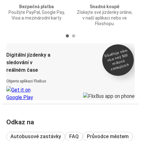
Bezpečná platba
Snadná koupě
Použijte PayPal, Google Pay,
Získejte své jízdenky online,
Visa a mezinárodní karty
v naší aplikaci nebo ve
Flixshopu
Důvěřuje ná
m
Digitální jízdenky a
více než 500
milionů
sledování v
cestujících
reálném čase
Objevte aplikaci FlixBus
Odkaz na
Autobusové zastávky
FAQ
Průvodce městem