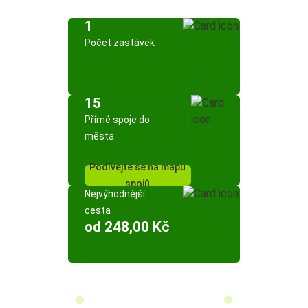
1
Počet zastávek
15
Přímé spoje do
města
Podívejte se na mapu
spojů
Nejvýhodnější
cesta
od 248,00 Kč