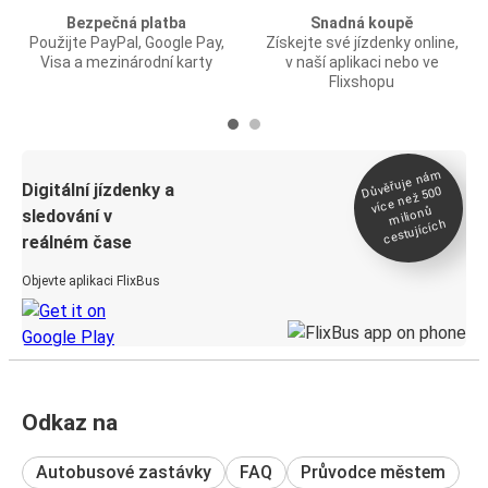
Bezpečná platba
Snadná koupě
Použijte PayPal, Google Pay,
Získejte své jízdenky online,
Visa a mezinárodní karty
v naší aplikaci nebo ve
Flixshopu
Důvěřuje ná
m
Digitální jízdenky a
více než 500
milionů
sledování v
cestujících
reálném čase
Objevte aplikaci FlixBus
Odkaz na
Autobusové zastávky
FAQ
Průvodce městem