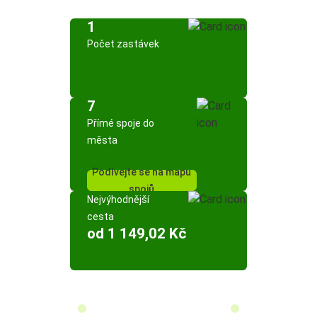
1
Počet zastávek
7
Přímé spoje do
města
Podívejte se na mapu
spojů
Nejvýhodnější
cesta
od 1 149,02 Kč