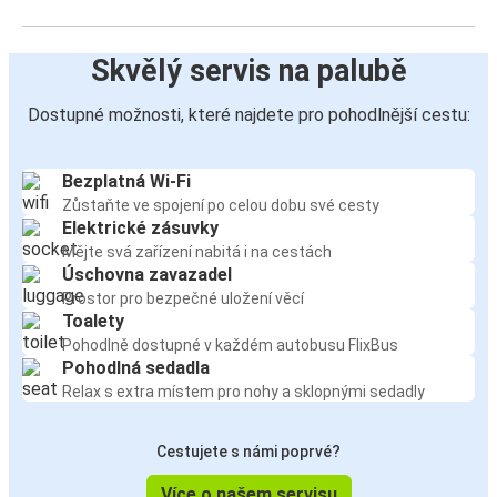
Skvělý servis na palubě
Dostupné možnosti, které najdete pro pohodlnější cestu:
Bezplatná Wi-Fi
Zůstaňte ve spojení po celou dobu své cesty
Elektrické zásuvky
Mějte svá zařízení nabitá i na cestách
Úschovna zavazadel
Prostor pro bezpečné uložení věcí
Toalety
Pohodlně dostupné v každém autobusu FlixBus
Pohodlná sedadla
Relax s extra místem pro nohy a sklopnými sedadly
Cestujete s námi poprvé?
Více o našem servisu