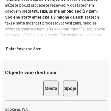
můžete pokud provedete rezervaci v dostatečném
časovém předstihu.
FlixBus má mnoho spojů v zemi
Spojené státy americké a v mnoha dalších státech
,
takže máte možnost procestovat vaši zemi, nebo se
vydat za hranice a nemusíte zkoumat místní autobusovou
dopravu – FlixBus je tu pro vás. Tak naskočte na palubu,
zapněte si Wi-Fi zdarma a pohodlně se usaďte na vašem
prostorném sedadle! Koupit si jízdenku je tak snadné, ať si
Pokračovat ve čtení
vyberete jakoukoli metodu. Rezervujte online, v prodejním
místě nebo přes
aplikaci FlixBus
. Aplikaci můžete použít
ke správě rezervace před odjezdem a bude také sloužit
jako vaše jízdenka – jednoduše ji ukažte řidiči při nástupu
Objevte více destinací
do autobusu. Pro nejvýhodnější ceny si rezervujte jízdenku
předem přímo v aplikaci FlixBus – čím dříve koupíte, tím
Města
Spoje
levnější bude vaše cesta!
Proč cestovat do města Deer Park s FlixBusem?
FlixBus je jeden z nejvýhodnějších a nejpohodlnější
Spokane, WA