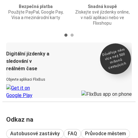
Bezpečná platba
Snadná koupě
Použijte PayPal, Google Pay,
Získejte své jízdenky online,
Visa a mezinárodní karty
v naší aplikaci nebo ve
Flixshopu
Důvěřuje ná
m
Digitální jízdenky a
více než 500
milionů
sledování v
cestujících
reálném čase
Objevte aplikaci FlixBus
Odkaz na
Autobusové zastávky
FAQ
Průvodce městem