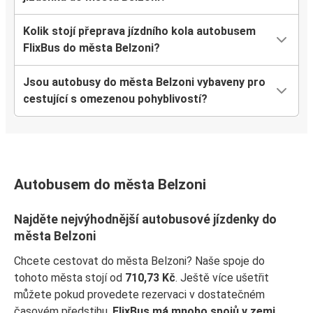
Kolik stojí přeprava jízdního kola autobusem
FlixBus do města Belzoni?
Jsou autobusy do města Belzoni vybaveny pro
cestující s omezenou pohyblivostí?
Autobusem do města Belzoni
Najděte nejvýhodnější autobusové jízdenky do
města Belzoni
Chcete cestovat do města Belzoni? Naše spoje do
tohoto města stojí od
710,73 Kč
. Ještě více ušetřit
můžete pokud provedete rezervaci v dostatečném
časovém předstihu.
FlixBus má mnoho spojů v zemi