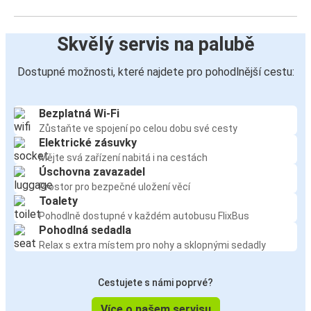
Skvělý servis na palubě
Dostupné možnosti, které najdete pro pohodlnější cestu:
Bezplatná Wi-Fi
Zůstaňte ve spojení po celou dobu své cesty
Elektrické zásuvky
Mějte svá zařízení nabitá i na cestách
Úschovna zavazadel
Prostor pro bezpečné uložení věcí
Toalety
Pohodlně dostupné v každém autobusu FlixBus
Pohodlná sedadla
Relax s extra místem pro nohy a sklopnými sedadly
Cestujete s námi poprvé?
Více o našem servisu