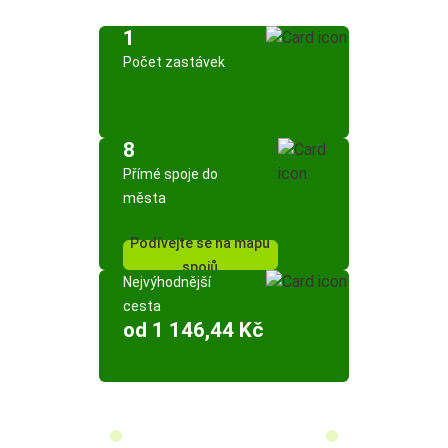
1
Počet zastávek
8
Přímé spoje do
města
Podívejte se na mapu
spojů
Nejvýhodnější
cesta
od 1 146,44 Kč