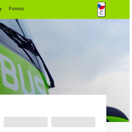
y
Pomoc
Č