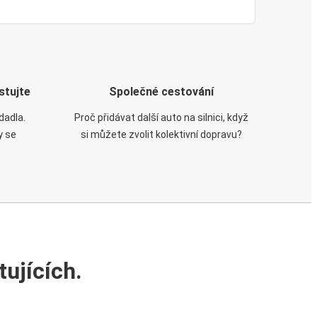
stujte
Společné cestování
dadla.
Proč přidávat další auto na silnici, když
y se
si můžete zvolit kolektivní dopravu?
ujících.