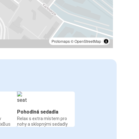
Protomaps
©
OpenStreetMap
Pohodlná sedadla
v
Relax s extra místem pro
ixBus
nohy a sklopnými sedadly