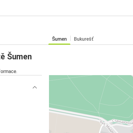
Šumen
Bukurešť
tě Šumen
nformace.