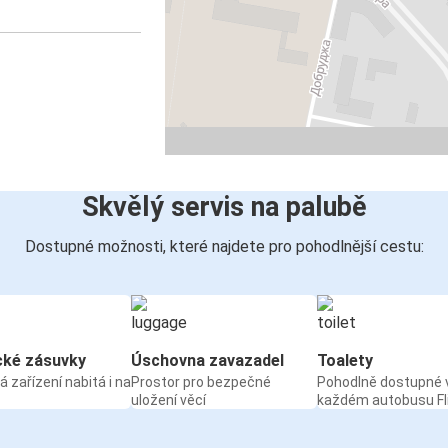
Skvělý servis na palubě
Dostupné možnosti, které najdete pro pohodlnější cestu:
cké zásuvky
Úschovna zavazadel
Toalety
á zařízení nabitá i na
Prostor pro bezpečné
Pohodlně dostupné 
uložení věcí
každém autobusu Fl