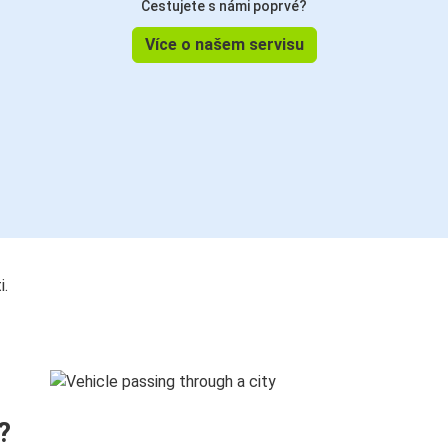
Cestujete s námi poprvé?
Více o našem servisu
i.
?