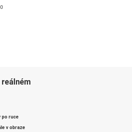
00
v reálném
y po ruce
le v obraze