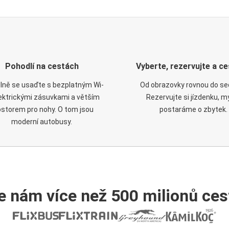
Pohodlí na cestách
Vyberte, rezervujte a ce
lně se usaďte s bezplatným Wi-
Od obrazovky rovnou do se
elektrickými zásuvkami a větším
Rezervujte si jízdenku, m
ostorem pro nohy. O tom jsou
postaráme o zbytek.
moderní autobusy.
e nám více než 500 milionů cest