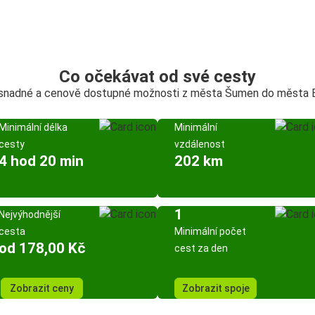
Co očekávat od své cesty
 snadné a cenově dostupné možnosti z města Šumen do města 
Minimální délka
Minimální
cesty
vzdálenost
4 hod 20 min
202 km
1
Nejvýhodnější
cesta
Minimální počet
od 178,00 Kč
cest za den
Zobrazit ceny
Zobrazit spoje