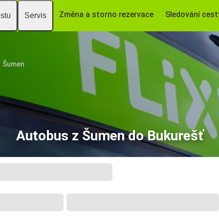
Změna a storno rezervace
Sledování cest
estu
Servis
Šumen
Autobus z Šumen do Bukurešť