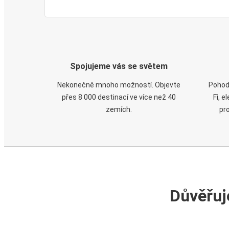
Spojujeme vás se světem
Nekonečně mnoho možností. Objevte
Pohod
přes 8 000 destinací ve více než 40
Fi, 
zemích.
pr
Důvěřuj