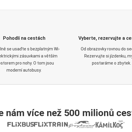
Pohodlí na cestách
Vyberte, rezervujte a ce
lně se usaďte s bezplatným Wi-
Od obrazovky rovnou do se
elektrickými zásuvkami a větším
Rezervujte si jízdenku, m
ostorem pro nohy. O tom jsou
postaráme o zbytek.
moderní autobusy.
e nám více než 500 milionů cest