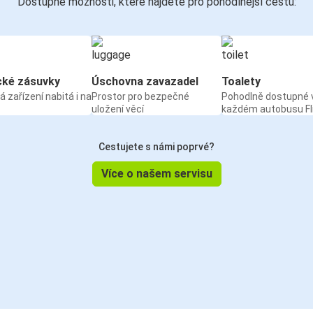
Dostupné možnosti, které najdete pro pohodlnější cestu:
cké zásuvky
Úschovna zavazadel
Toalety
á zařízení nabitá i na
Prostor pro bezpečné
Pohodlně dostupné 
uložení věcí
každém autobusu Fl
Cestujete s námi poprvé?
Více o našem servisu