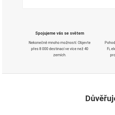
Spojujeme vás se světem
Nekonečně mnoho možností. Objevte
Pohod
přes 8 000 destinací ve více než 40
Fi, 
zemích.
pr
Důvěřuj