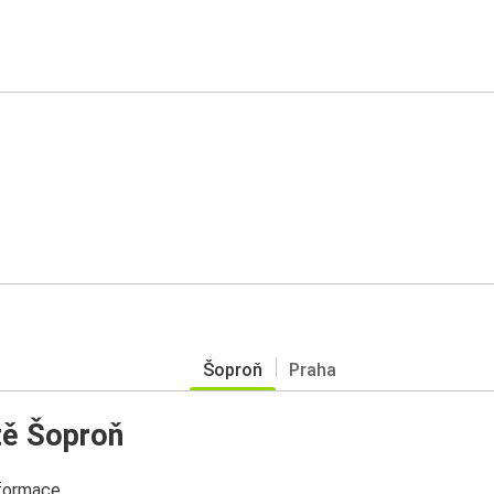
Šoproň
Praha
tě Šoproň
nformace.