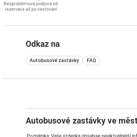
Bezproblémová podpora od
rezervace až po cestování
Odkaz na
Autobusové zastávky
FAQ
Autobusové zastávky ve měs
Poznámka: Vaše jízdenka obsahuje nejaktuálnější i