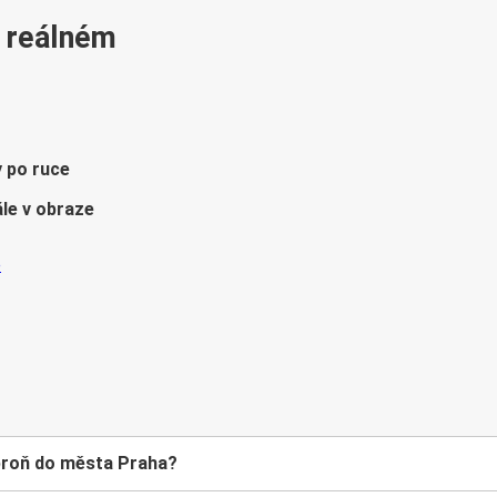
v reálném
y po ruce
le v obraze
proň do města Praha?