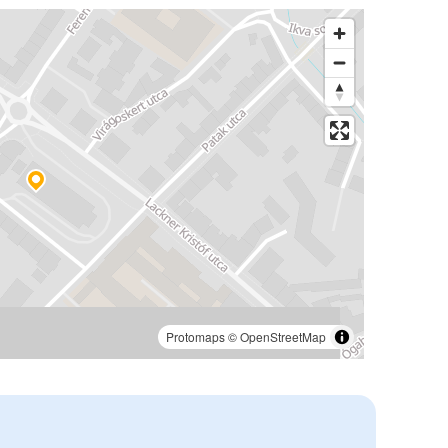
Protomaps
©
OpenStreetMap