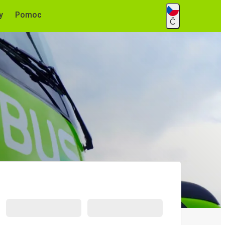
y
Pomoc
Č