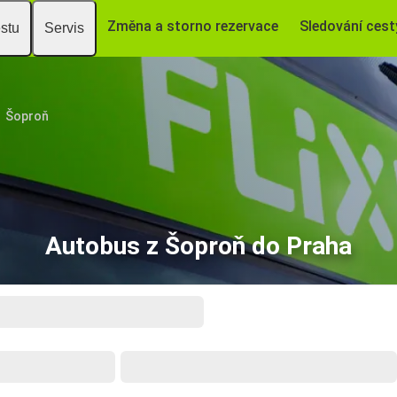
Změna a storno rezervace
Sledování cest
estu
Servis
Šoproň
Autobus z Šoproň do Praha