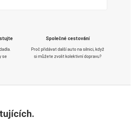
stujte
Společné cestování
dadla.
Proč přidávat další auto na silnici, když
y se
si můžete zvolit kolektivní dopravu?
ujících.