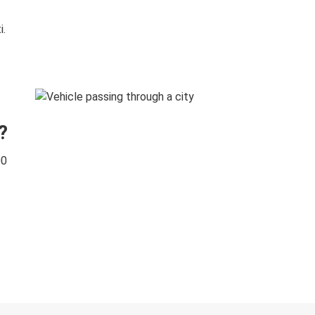
i.
?
00