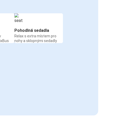
Pohodlná sedadla
v
Relax s extra místem pro
ixBus
nohy a sklopnými sedadly