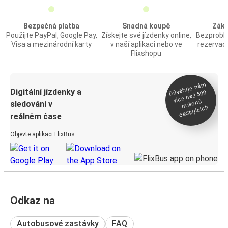
Bezpečná platba
Snadná koupě
Záka
Použijte PayPal, Google Pay,
Získejte své jízdenky online,
Bezprobl
Visa a mezinárodní karty
v naší aplikaci nebo ve
rezervac
Flixshopu
Důvěřuje ná
m
Digitální jízdenky a
více než 500
milionů
sledování v
cestujících
reálném čase
Objevte aplikaci FlixBus
Odkaz na
Autobusové zastávky
FAQ