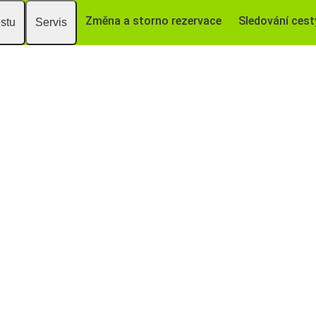
Změna a storno rezervace
Sledování cest
estu
Servis