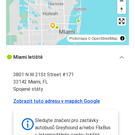
Protomaps
©
OpenStreetMap
Miami letiště
3801 N W 21St Street #171
33142 Miami, FL
Spojené státy
Zobrazit tuto adresu v mapách Google
Sledujte značení pro zastávky
autobusů Greyhound a/nebo FlixBus
v Intermodálním centru letiště