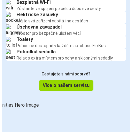
Bezplatná Wi-Fi
Zůstaňte ve spojení po celou dobu své cesty
Elektrické zásuvky
Mějte svá zařízení nabitá i na cestách
Úschovna zavazadel
Prostor pro bezpečné uložení věcí
Toalety
Pohodlně dostupné v každém autobusu FlixBus
Pohodlná sedadla
Relax s extra místem pro nohy a sklopnými sedadly
Cestujete s námi poprvé?
Více o našem servisu