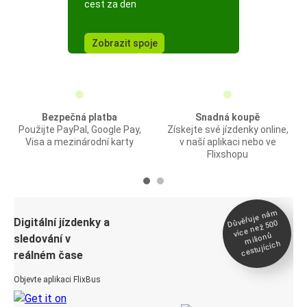
cest za den
Zobrazit spoje
Bezpečná platba
Snadná koupě
Použijte PayPal, Google Pay,
Získejte své jízdenky online,
Visa a mezinárodní karty
v naší aplikaci nebo ve
Flixshopu
Důvěřuje ná
m
Digitální jízdenky a
více než 500
milionů
sledování v
cestujících
reálném čase
Objevte aplikaci FlixBus