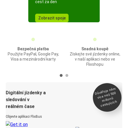
cest za den
Zobrazit spoje
Bezpečná platba
Snadná koupě
Použijte PayPal, Google Pay,
Získejte své jízdenky online,
Visa a mezinárodní karty
v naší aplikaci nebo ve
Flixshopu
Důvěřuje ná
m
Digitální jízdenky a
více než 500
milionů
sledování v
cestujících
reálném čase
Objevte aplikaci FlixBus