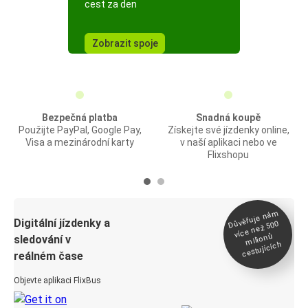
cest za den
Zobrazit spoje
Bezpečná platba
Snadná koupě
Použijte PayPal, Google Pay,
Získejte své jízdenky online,
Visa a mezinárodní karty
v naší aplikaci nebo ve
Flixshopu
Důvěřuje ná
m
Digitální jízdenky a
více než 500
milionů
sledování v
cestujících
reálném čase
Objevte aplikaci FlixBus