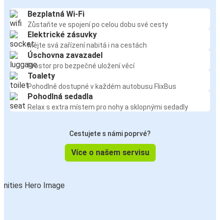
Bezplatná Wi-Fi
Zůstaňte ve spojení po celou dobu své cesty
Elektrické zásuvky
Mějte svá zařízení nabitá i na cestách
Úschovna zavazadel
Prostor pro bezpečné uložení věcí
Toalety
Pohodlně dostupné v každém autobusu FlixBus
Pohodlná sedadla
Relax s extra místem pro nohy a sklopnými sedadly
Cestujete s námi poprvé?
Více o našem servisu