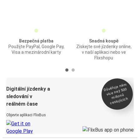
Bezpečná platba
Snadná koupě
Použijte PayPal, Google Pay,
Získejte své jízdenky online,
Visa a mezinárodní karty
v naší aplikaci nebo ve
Flixshopu
Důvěřuje ná
m
Digitální jízdenky a
více než 500
milionů
sledování v
cestujících
reálném čase
Objevte aplikaci FlixBus