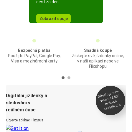
cest za den
Zobrazit spoje
Bezpečná platba
Snadná koupě
Použijte PayPal, Google Pay,
Získejte své jízdenky online,
Visa a mezinárodní karty
v naší aplikaci nebo ve
Flixshopu
Důvěřuje ná
m
Digitální jízdenky a
více než 500
milionů
sledování v
cestujících
reálném čase
Objevte aplikaci FlixBus