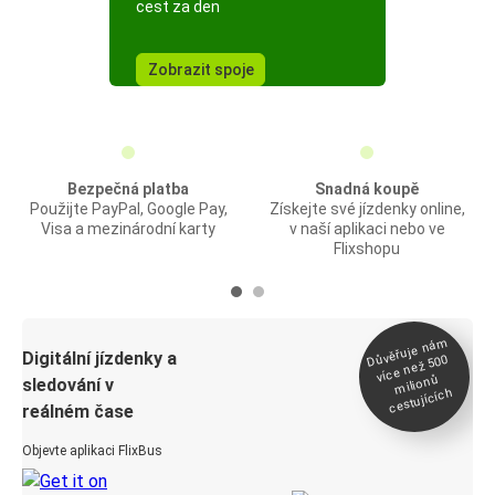
cest za den
Zobrazit spoje
Bezpečná platba
Snadná koupě
Použijte PayPal, Google Pay,
Získejte své jízdenky online,
Visa a mezinárodní karty
v naší aplikaci nebo ve
Flixshopu
Důvěřuje ná
m
Digitální jízdenky a
více než 500
milionů
sledování v
cestujících
reálném čase
Objevte aplikaci FlixBus