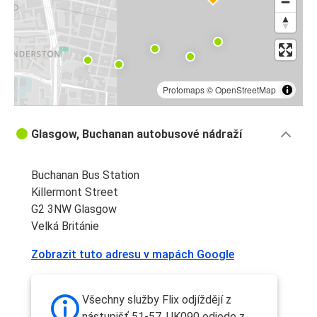
Protomaps
©
OpenStreetMap
Glasgow, Buchanan autobusové nádraží
Buchanan Bus Station
Killermont Street
G2 3NW Glasgow
Velká Británie
Zobrazit tuto adresu v mapách Google
Všechny služby Flix odjíždějí z
nástupišť 51-57. UK090 odjede z