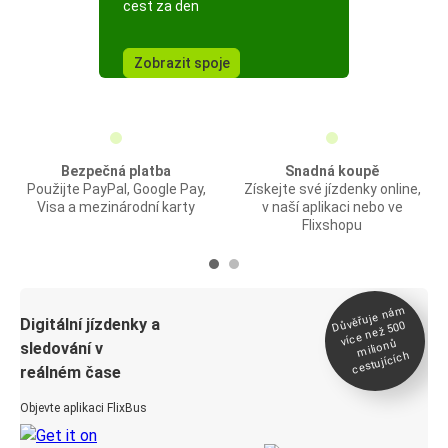
cest za den
Zobrazit spoje
Bezpečná platba
Snadná koupě
Použijte PayPal, Google Pay,
Získejte své jízdenky online,
Visa a mezinárodní karty
v naší aplikaci nebo ve
Flixshopu
Důvěřuje ná
m
Digitální jízdenky a
více než 500
milionů
sledování v
cestujících
reálném čase
Objevte aplikaci FlixBus