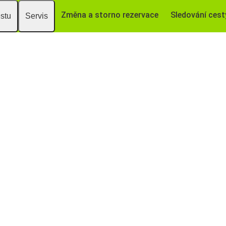
Změna a storno rezervace
Sledování cest
estu
Servis