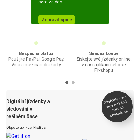
cest za den
Zobrazit spoje
Bezpečná platba
Snadná koupě
Použijte PayPal, Google Pay,
Získejte své jízdenky online,
Visa a mezinárodní karty
v naší aplikaci nebo ve
Flixshopu
Důvěřuje ná
m
Digitální jízdenky a
více než 500
milionů
sledování v
cestujících
reálném čase
Objevte aplikaci FlixBus