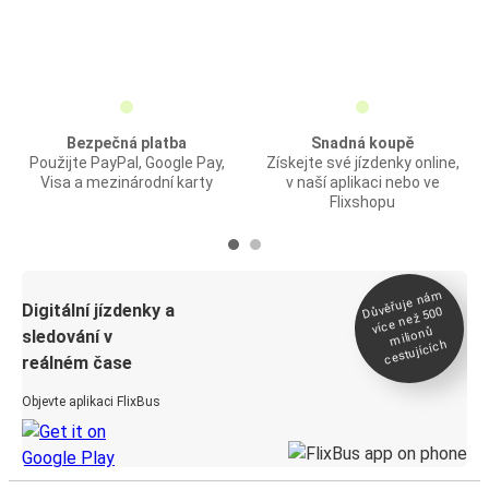
Bezpečná platba
Snadná koupě
Použijte PayPal, Google Pay,
Získejte své jízdenky online,
Visa a mezinárodní karty
v naší aplikaci nebo ve
Flixshopu
Důvěřuje ná
m
Digitální jízdenky a
více než 500
milionů
sledování v
cestujících
reálném čase
Objevte aplikaci FlixBus