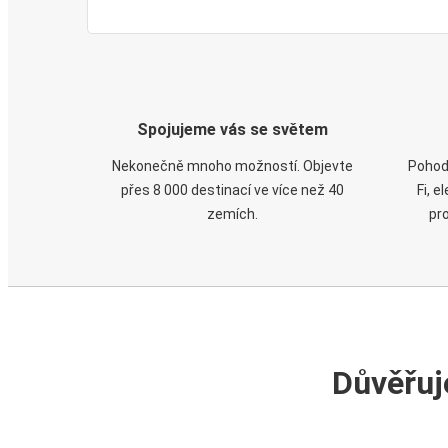
Spojujeme vás se světem
Nekonečně mnoho možností. Objevte
Pohod
přes 8 000 destinací ve více než 40
Fi, 
zemích.
pr
Důvěřuj