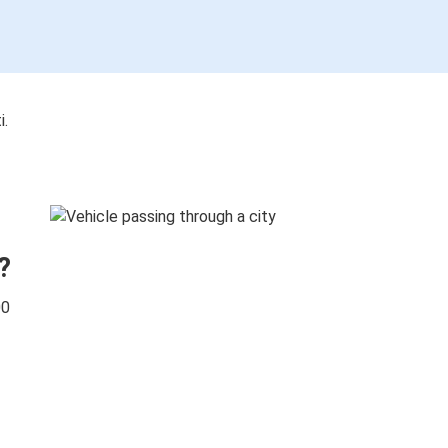
i.
?
00