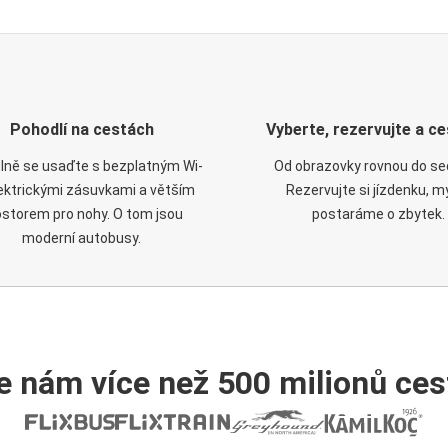
Pohodlí na cestách
Vyberte, rezervujte a ce
lně se usaďte s bezplatným Wi-
Od obrazovky rovnou do se
elektrickými zásuvkami a větším
Rezervujte si jízdenku, m
ostorem pro nohy. O tom jsou
postaráme o zbytek.
moderní autobusy.
e nám více než 500 milionů cest