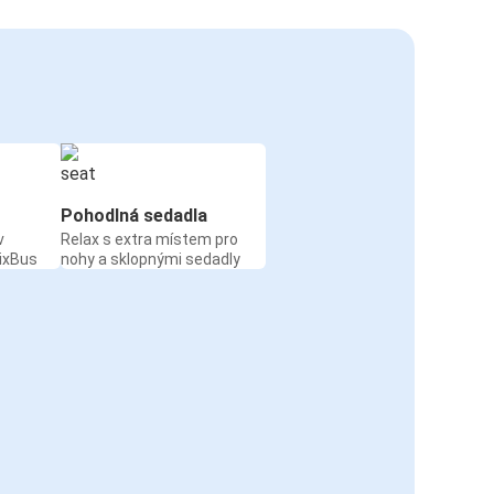
Pohodlná sedadla
v
Relax s extra místem pro
ixBus
nohy a sklopnými sedadly