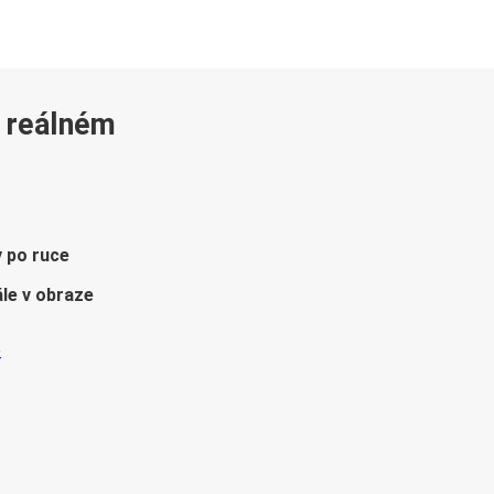
v reálném
y po ruce
le v obraze