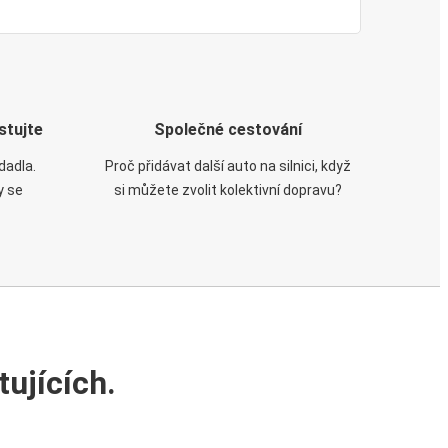
stujte
Společné cestování
dadla.
Proč přidávat další auto na silnici, když
y se
si můžete zvolit kolektivní dopravu?
ujících.