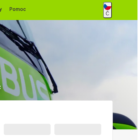
y
Pomoc
Č
c