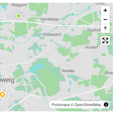
Protomaps
©
OpenStreetMap