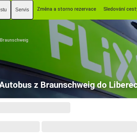
Změna a storno rezervace
Sledování cest
estu
Servis
Braunschweig
Autobus z Braunschweig do Libere