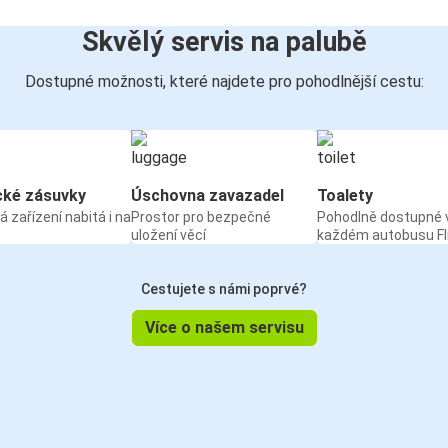
Skvělý servis na palubě
Dostupné možnosti, které najdete pro pohodlnější cestu:
cké zásuvky
Úschovna zavazadel
Toalety
á zařízení nabitá i na
Prostor pro bezpečné
Pohodlně dostupné 
uložení věcí
každém autobusu Fl
Cestujete s námi poprvé?
Více o našem servisu