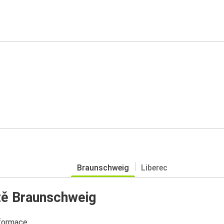
Braunschweig
Liberec
tě Braunschweig
nformace.