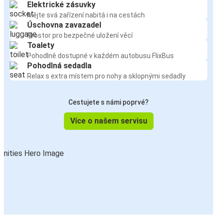
Elektrické zásuvky
Mějte svá zařízení nabitá i na cestách
Úschovna zavazadel
Prostor pro bezpečné uložení věcí
Toalety
Pohodlně dostupné v každém autobusu FlixBus
Pohodlná sedadla
Relax s extra místem pro nohy a sklopnými sedadly
Cestujete s námi poprvé?
Více o našem servisu