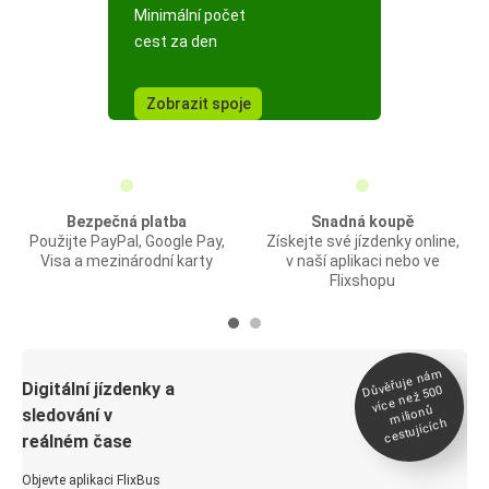
Minimální počet
cest za den
Zobrazit spoje
Bezpečná platba
Snadná koupě
Použijte PayPal, Google Pay,
Získejte své jízdenky online,
Visa a mezinárodní karty
v naší aplikaci nebo ve
Flixshopu
Důvěřuje ná
m
Digitální jízdenky a
více než 500
milionů
sledování v
cestujících
reálném čase
Objevte aplikaci FlixBus