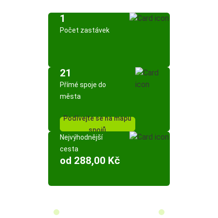
1
Počet zastávek
21
Přímé spoje do
města
Podívejte se na mapu
spojů
Nejvýhodnější
cesta
od 288,00 Kč