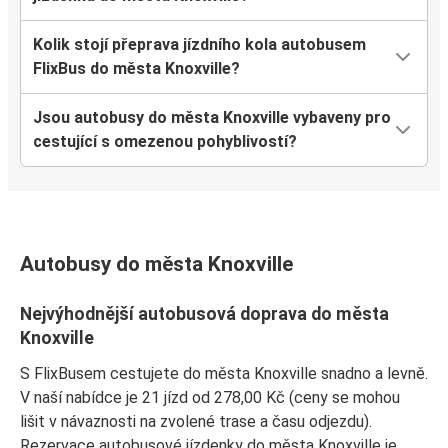
Kolik stojí přeprava jízdního kola autobusem
FlixBus do města Knoxville?
Jsou autobusy do města Knoxville vybaveny pro
cestující s omezenou pohyblivostí?
Autobusy do města Knoxville
Nejvýhodnější autobusová doprava do města
Knoxville
S FlixBusem cestujete do města Knoxville snadno a levně.
V naší nabídce je 21 jízd od 278,00 Kč (ceny se mohou
lišit v návaznosti na zvolené trase a času odjezdu).
Rezervace autobusové jízdenky do města Knoxville je