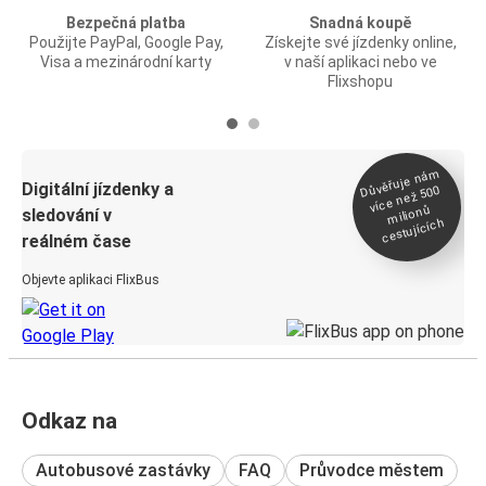
Bezpečná platba
Snadná koupě
Použijte PayPal, Google Pay,
Získejte své jízdenky online,
Visa a mezinárodní karty
v naší aplikaci nebo ve
Flixshopu
Důvěřuje ná
m
Digitální jízdenky a
více než 500
milionů
sledování v
cestujících
reálném čase
Objevte aplikaci FlixBus
Odkaz na
Autobusové zastávky
FAQ
Průvodce městem