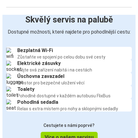
Skvělý servis na palubě
Dostupné možnosti, které najdete pro pohodlnější cestu:
Bezplatná Wi-Fi
Zůstaňte ve spojení po celou dobu své cesty
Elektrické zásuvky
Mějte svá zařízení nabitá i na cestách
Úschovna zavazadel
Prostor pro bezpečné uložení věcí
Toalety
Pohodlně dostupné v každém autobusu FlixBus
Pohodlná sedadla
Relax s extra místem pro nohy a sklopnými sedadly
Cestujete s námi poprvé?
Více o našem servisu