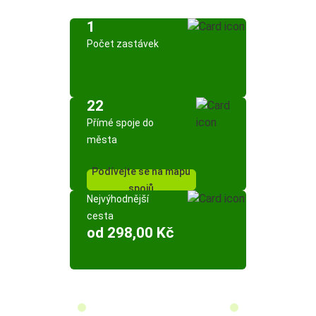
1
Počet zastávek
22
Přímé spoje do
města
Podívejte se na mapu
spojů
Nejvýhodnější
cesta
od 298,00 Kč