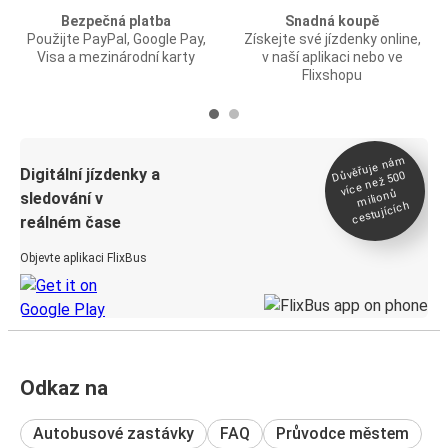
Bezpečná platba
Snadná koupě
Použijte PayPal, Google Pay,
Získejte své jízdenky online,
Visa a mezinárodní karty
v naší aplikaci nebo ve
Flixshopu
Důvěřuje ná
m
Digitální jízdenky a
více než 500
milionů
sledování v
cestujících
reálném čase
Objevte aplikaci FlixBus
Odkaz na
Autobusové zastávky
FAQ
Průvodce městem