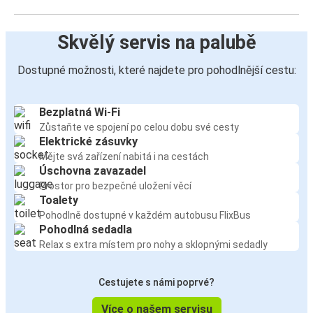
Skvělý servis na palubě
Dostupné možnosti, které najdete pro pohodlnější cestu:
Bezplatná Wi-Fi
Zůstaňte ve spojení po celou dobu své cesty
Elektrické zásuvky
Mějte svá zařízení nabitá i na cestách
Úschovna zavazadel
Prostor pro bezpečné uložení věcí
Toalety
Pohodlně dostupné v každém autobusu FlixBus
Pohodlná sedadla
Relax s extra místem pro nohy a sklopnými sedadly
Cestujete s námi poprvé?
Více o našem servisu